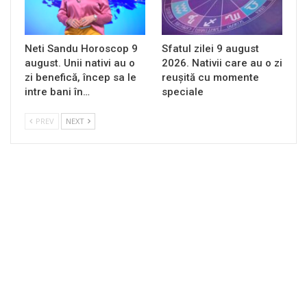
Neti Sandu Horoscop 9
Sfatul zilei 9 august
august. Unii nativi au o
2026. Nativii care au o zi
zi benefică, încep sa le
reușită cu momente
intre bani în…
speciale
PREV
NEXT