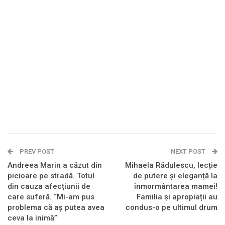
PREV POST
NEXT POST
Andreea Marin a căzut din
Mihaela Rădulescu, lecție
picioare pe stradă. Totul
de putere și eleganță la
din cauza afecțiunii de
înmormântarea mamei!
care suferă. “Mi-am pus
Familia și apropiații au
problema că aș putea avea
condus-o pe ultimul drum
ceva la inimă”