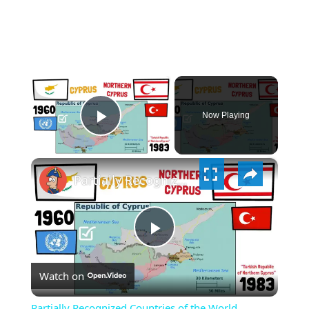
×
Now Playing
PLAY
×
VIDEO
Partially Recognized Countries of the World
PLAY
Watch on
VIDEO
Partially Recognized Countries of the World