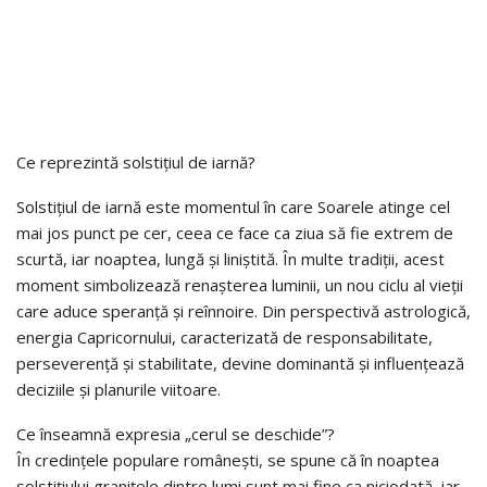
Ce reprezintă solstițiul de iarnă?
Solstițiul de iarnă este momentul în care Soarele atinge cel
mai jos punct pe cer, ceea ce face ca ziua să fie extrem de
scurtă, iar noaptea, lungă și liniștită. În multe tradiții, acest
moment simbolizează renașterea luminii, un nou ciclu al vieții
care aduce speranță și reînnoire. Din perspectivă astrologică,
energia Capricornului, caracterizată de responsabilitate,
perseverență și stabilitate, devine dominantă și influențează
deciziile și planurile viitoare.
Ce înseamnă expresia „cerul se deschide”?
În credințele populare românești, se spune că în noaptea
solstițiului granițele dintre lumi sunt mai fine ca niciodată, iar