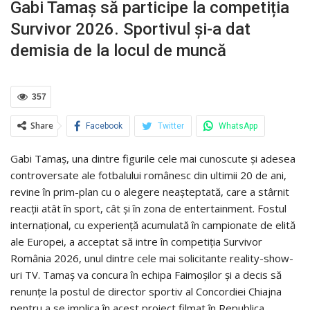
Gabi Tamaș să participe la competiția
Survivor 2026. Sportivul și-a dat
demisia de la locul de muncă
357
Share
Facebook
Twitter
WhatsApp
Gabi Tamaș, una dintre figurile cele mai cunoscute și adesea
controversate ale fotbalului românesc din ultimii 20 de ani,
revine în prim-plan cu o alegere neașteptată, care a stârnit
reacții atât în sport, cât și în zona de entertainment. Fostul
internațional, cu experiență acumulată în campionate de elită
ale Europei, a acceptat să intre în competiția Survivor
România 2026, unul dintre cele mai solicitante reality-show-
uri TV. Tamaș va concura în echipa Faimoșilor și a decis să
renunțe la postul de director sportiv al Concordiei Chiajna
pentru a se implica în acest proiect filmat în Republica