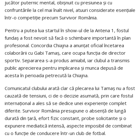
jucător puternic mental, obișnuit cu presiunea și cu
confruntările la cel mai înalt nivel, atuuri considerate esențiale
într-o competiție precum Survivor România.
Pentru a putea lua startul în show-ul de la Antena 1, fostul
fundaș a fost nevoit să facă o schimbare importantă în plan
profesional. Concordia Chiajna a anunțat oficial încetarea
colaborării cu Gabi Tamaș, care ocupa funcția de director
sportiv. Separarea s-a produs amiabil, iar clubul a transmis
public aprecierea pentru implicarea și munca depusă de
acesta în perioada petrecută la Chiajna.
Comunicatul clubului arată clar că plecarea lui Tamaș nu a fost
cauzată de tensiuni, ci de o decizie asumată, prin care fostul
internațional a ales să se dedice unei experiențe complet
diferite. Survivor România presupune o absență de lungă
durată din țară, efort fizic constant, probe solicitante și o
expunere mediatică intensă, aspecte imposibil de combinat
cu o funcție de conducere într-un club de fotbal.