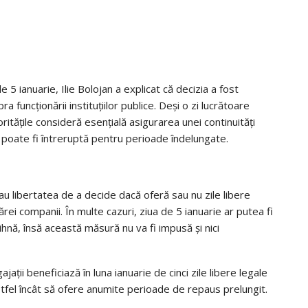
 5 ianuarie, Ilie Bolojan a explicat că decizia a fost
 funcționării instituțiilor publice. Deși o zi lucrătoare
ritățile consideră esențială asigurarea unei continuități
 poate fi întreruptă pentru perioade îndelungate.
au libertatea de a decide dacă oferă sau nu zile libere
cărei companii. În multe cazuri, ziua de 5 ianuarie ar putea fi
hnă, însă această măsură nu va fi impusă și nici
jații beneficiază în luna ianuarie de cinci zile libere legale
 astfel încât să ofere anumite perioade de repaus prelungit.