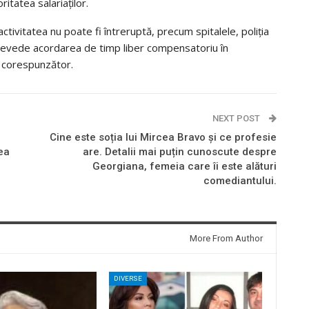
itatea salariaților.
tivitatea nu poate fi întreruptă, precum spitalele, poliția
revede acordarea de timp liber compensatoriu în
l corespunzător.
NEXT POST
Cine este soția lui Mircea Bravo și ce profesie
tea
are. Detalii mai puțin cunoscute despre
Georgiana, femeia care îi este alături
comediantului.
More From Author
DIVERSE