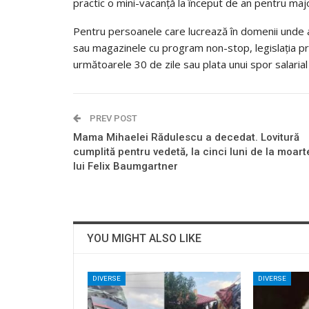
practic o mini-vacanță la început de an pentru major
Pentru persoanele care lucrează în domenii unde ac
sau magazinele cu program non-stop, legislația p
următoarele 30 de zile sau plata unui spor salaria
PREV POST
Mama Mihaelei Rădulescu a decedat. Lovitură
cumplită pentru vedetă, la cinci luni de la moar
lui Felix Baumgartner
YOU MIGHT ALSO LIKE
DIVERSE
DIVERSE