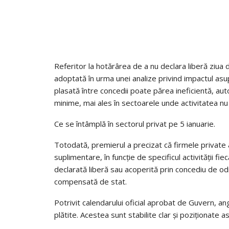
Referitor la hotărârea de a nu declara liberă ziua de
adoptată în urma unei analize privind impactul asupra
plasată între concedii poate părea ineficientă, auto
minime, mai ales în sectoarele unde activitatea nu
Ce se întâmplă în sectorul privat pe 5 ianuarie.
Totodată, premierul a precizat că firmele private 
suplimentare, în funcție de specificul activității fie
declarată liberă sau acoperită prin concediu de odi
compensată de stat.
Potrivit calendarului oficial aprobat de Guvern, anga
plătite. Acestea sunt stabilite clar și poziționate