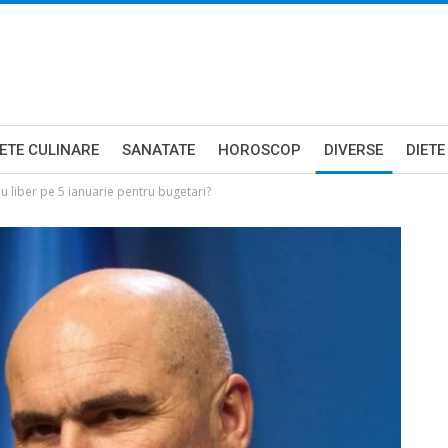
ETE CULINARE
SANATATE
HOROSCOP
DIVERSE
DIETE
 nu liber pe 5 ianuarie pentru bugetari?