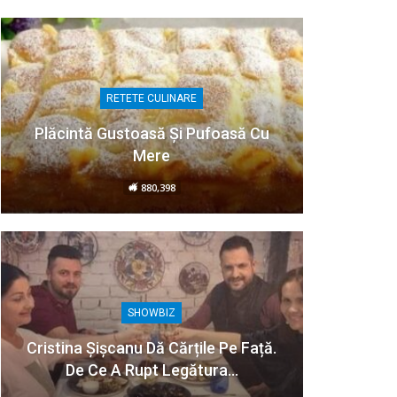
RETETE CULINARE
Plăcintă Gustoasă Și Pufoasă Cu
Mere
880,398
SHOWBIZ
Cristina Șișcanu Dă Cărțile Pe Față.
De Ce A Rupt Legătura…