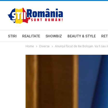
STIRI
REALITATE
SHOWBIZ
BEAUTY & STYLE
RET
Home
Diverse
Anunțul făcut de Ilie Bolojan. Va fi sau