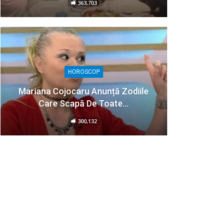
363,703
HOROSCOP
Mariana Cojocaru Anunță Zodiile
Care Scapă De Toate…
300,132