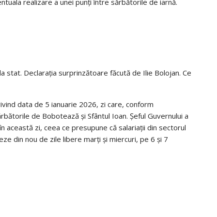
ventuala realizare a unei punți între sărbătorile de iarnă.
 la stat. Declarația surprinzătoare făcută de Ilie Bolojan. Ce
rivind data de 5 ianuarie 2026, zi care, conform
sărbătorile de Bobotează și Sfântul Ioan. Șeful Guvernului a
 în această zi, ceea ce presupune că salariații din sectorul
eze din nou de zile libere marți și miercuri, pe 6 și 7