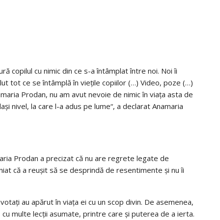
ură copilul cu nimic din ce s-a întâmplat între noi. Noi îi
t tot ce se întâmplă în viețile copiilor (…) Video, poze (…)
maria Prodan, nu am avut nevoie de nimic în viața asta de
lași nivel, la care l-a adus pe lume“, a declarat Anamaria
maria Prodan a precizat că nu are regrete legate de
niat că a reușit să se desprindă de resentimente și nu îi
otați au apărut în viața ei cu un scop divin. De asemenea,
cu multe lecții asumate, printre care și puterea de a ierta.