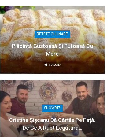
RETETE CULINARE
Plăcintă Gustoasă Și Pufoasă Cu
Mere
879,587
SHOWBIZ
Cristina Șișcanu Dă Cărțile Pe Față.
De Ce A Rupt Legătura…