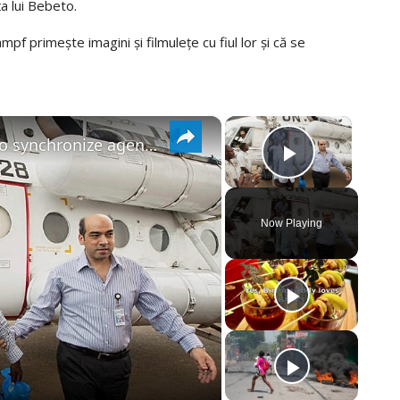
ța lui Bebeto.
 primește imagini și filmulețe cu fiul lor și că se
×
×
UN and AU deepen partnership to synchronize agendas and end continent's conflicts
PLAY
VIDEO
Now Playing
AY
DEO