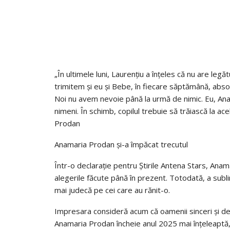
„În ultimele luni, Laurențiu a înțeles că nu are legăt
trimitem și eu și Bebe, în fiecare săptămână, absolu
Noi nu avem nevoie până la urmă de nimic. Eu, Ana
nimeni. În schimb, copilul trebuie să trăiască la ace
Prodan
Anamaria Prodan și-a împăcat trecutul
Într-o declarație pentru Știrile Antena Stars, Ana
alegerile făcute până în prezent. Totodată, a subli
mai judecă pe cei care au rănit-o.
Impresara consideră acum că oamenii sinceri și dev
Anamaria Prodan încheie anul 2025 mai înțeleaptă, 