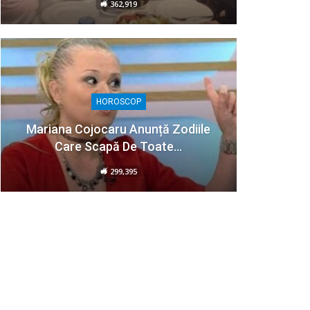
362,919
HOROSCOP
Mariana Cojocaru Anunță Zodiile
Care Scapă De Toate…
299,395