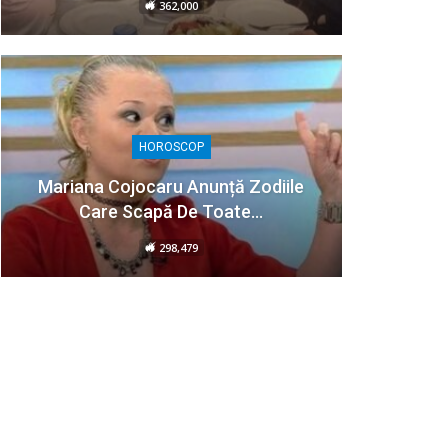
362,000
HOROSCOP
Mariana Cojocaru Anunță Zodiile
Care Scapă De Toate…
298,479