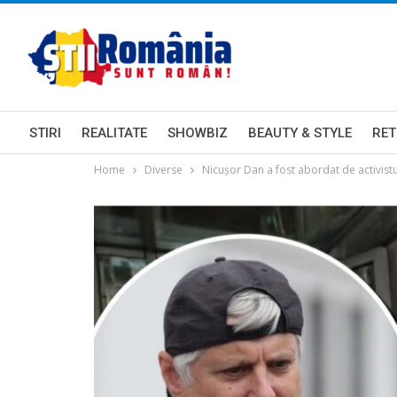
STIRI
REALITATE
SHOWBIZ
BEAUTY & STYLE
RET
Home
Diverse
Nicușor Dan a fost abordat de activistu