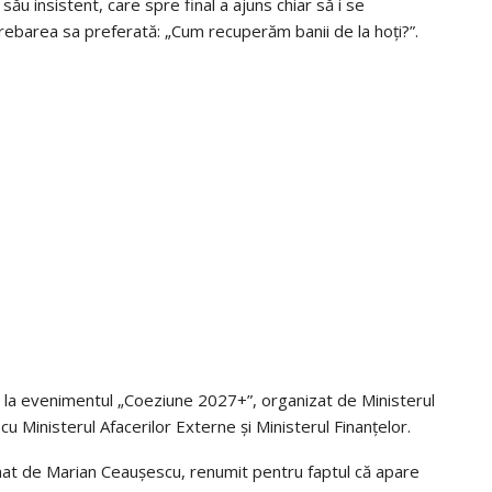
său insistent, care spre final a ajuns chiar să i se
 întrebarea sa preferată: „Cum recuperăm banii de la hoți?”.
e la evenimentul „Coeziune 2027+”, organizat de Ministerul
cu Ministerul Afacerilor Externe și Ministerul Finanțelor.
pinat de Marian Ceaușescu, renumit pentru faptul că apare