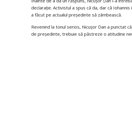
Înainte de a da un răspuns, Nicușor Dan l-a întreb
declarație. Activistul a spus că da, dar că Iohan
a făcut pe actualul președinte să zâmbească.
Revenind la tonul serios, Nicușor Dan a punctat că 
de președinte, trebuie să păstreze o atitudine neu