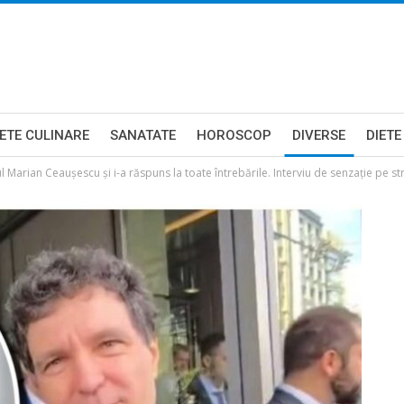
ETE CULINARE
SANATATE
HOROSCOP
DIVERSE
DIETE
l Marian Ceaușescu și i-a răspuns la toate întrebările. Interviu de senzație pe s