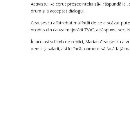
Activistul i-a cerut președintelui să-i răspundă la „
drum și a acceptat dialogul.
Ceaușescu a întrebat mai întâi de ce a scăzut putere
produs din cauza majorării TVA”, a răspuns, sec, 
În același schimb de replici, Marian Ceaușescu a v
pensii și salarii, astfel încât oamenii să facă față m