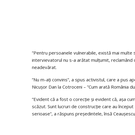
”Pentru persoanele vulnerabile, există mai multe 
intervievatorul nu s-a arătat mulțumit, reclamând că
neadevărat.
”Nu m-ați convins”, a spus activistul, care a pus a
Nicușor Dan la Cotroceni – ”Cum arată România d
”Evident că a fost o corecție și evident că, așa 
scăzut. Sunt lucruri de construcție care au început ș
serioase”, a răspuns președintele, însă Ceaușescu 