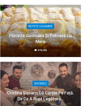
RETETE CULINARE
Plăcintă Gustoasă Și Pufoasă Cu
Mere
878,566
SHOWBIZ
Cristina Șișcanu Dă Cărțile Pe Față.
De Ce A Rupt Legătura…