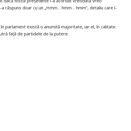
at dacă fostul președinte i-a acordat vreodată vreo
nis i-a răspuns doar cu un „Hmm… hmm… hmm”, detaliu care l-
în parlament există o anumită majoritate, iar el, în calitate
tră față de partidele de la putere.