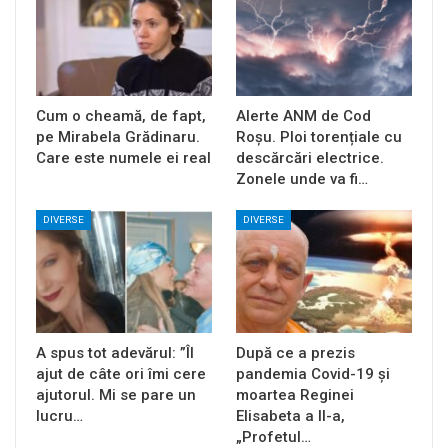
Cum o cheamă, de fapt,
Alerte ANM de Cod
pe Mirabela Grădinaru.
Roșu. Ploi torențiale cu
Care este numele ei real
descărcări electrice.
Zonele unde va fi…
DIVERSE
DIVERSE
A spus tot adevărul: ”Îl
După ce a prezis
ajut de câte ori îmi cere
pandemia Covid-19 și
ajutorul. Mi se pare un
moartea Reginei
lucru…
Elisabeta a II-a,
„Profetul…