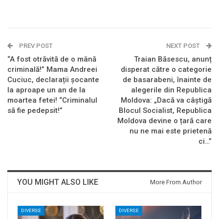
PREV POST
NEXT POST
“A fost otrăvită de o mână
Traian Băsescu, anunț
criminală!” Mama Andreei
disperat către o categorie
Cuciuc, declarații șocante
de basarabeni, înainte de
la aproape un an de la
alegerile din Republica
moartea fetei! “Criminalul
Moldova: „Dacă va câștigă
să fie pedepsit!”
Blocul Socialist, Republica
Moldova devine o țară care
nu ne mai este prietenă
ci…”
YOU MIGHT ALSO LIKE
More From Author
DIVERSE
DIVERSE