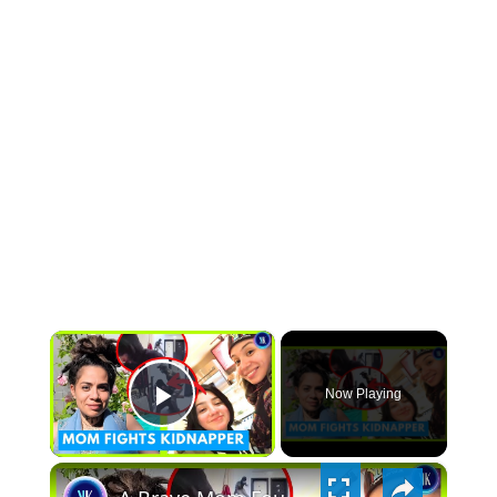
×
Now Playing
PLAY
×
VIDEO