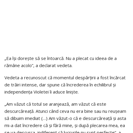
„Ea își dorește să se întoarcă. Nu a plecat cu ideea de a
rămâne acolo”, a declarat vedeta.
Vedeta a recunoscut că momentul despărțirii a fost încărcat
de trăiri intense, dar spune că încrederea în echilibrul și
independența Violetei îi aduce liniște.
„Am văzut că totul se aranjează, am văzut că este
descurcăreață. Atunci când ceva nu era bine sau nu reușeam
să dibuim imediat (…) Am văzut-o că e descurcăreață și asta
mi-a dat încredere că și fără mine, și după plecarea mea, ea
se va descurca, indiferent că lucrurile nu sunt perfecte”, a