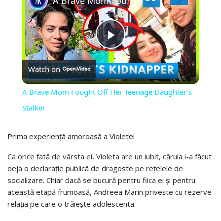
A Brave Mom Fought Off Her Teenage Daughter's Stalker
PLAY
Watch on
VIDEO
A Brave Mom Fought Off Her Teenage Daughter's
Stalker
Prima experiență amoroasă a Violetei
Ca orice fată de vârsta ei, Violeta are un iubit, căruia i-a făcut
deja o declarație publică de dragoste pe rețelele de
socializare. Chiar dacă se bucură pentru fiica ei și pentru
această etapă frumoasă, Andreea Marin privește cu rezerve
relația pe care o trăiește adolescenta.