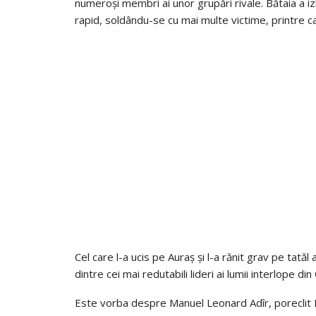
numeroși membri ai unor grupări rivale. Bătaia a 
rapid, soldându-se cu mai multe victime, printre care
Cel care l-a ucis pe Auraș și l-a rănit grav pe tatăl a
dintre cei mai redutabili lideri ai lumii interlope din
Este vorba despre Manuel Leonard Adîr, poreclit M