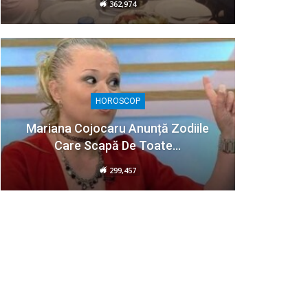
362,974
HOROSCOP
Mariana Cojocaru Anunță Zodiile
Care Scapă De Toate…
299,457