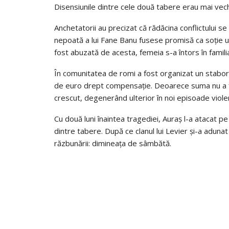
Disensiunile dintre cele două tabere erau mai vech
Anchetatorii au precizat că rădăcina conflictului se
nepoată a lui Fane Banu fusese promisă ca soție unu
fost abuzată de acesta, femeia s-a întors în famili
În comunitatea de romi a fost organizat un stabor, 
de euro drept compensație. Deoarece suma nu a fos
crescut, degenerând ulterior în noi episoade viole
Cu două luni înaintea tragediei, Auraș l-a atacat pe 
dintre tabere. După ce clanul lui Levier și-a adunat
răzbunării: dimineața de sâmbătă.