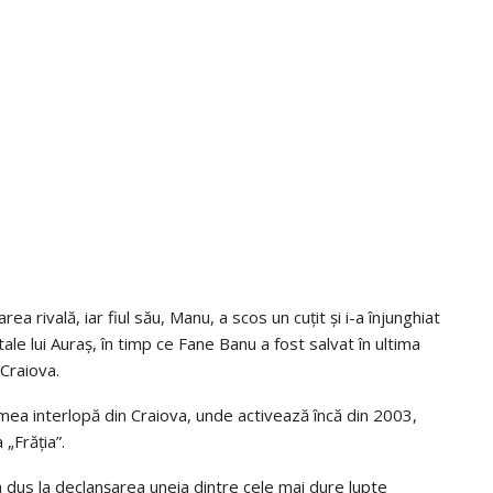
ea rivală, iar fiul său, Manu, a scos un cuțit și i-a înjunghiat
atale lui Auraș, în timp ce Fane Banu a fost salvat în ultima
 Craiova.
umea interlopă din Craiova, unde activează încă din 2003,
„Frăția”.
a dus la declanșarea uneia dintre cele mai dure lupte