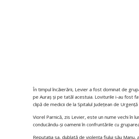
În timpul încăierării, Levier a fost dominat de grupar
pe Auraș și pe tatăl acestuia. Loviturile i-au fost f
clipă de medicii de la Spitalul Județean de Urgență
Viorel Parnică, zis Levier, este un nume vechi în l
conducându-și oamenii în confruntările cu gruparea 
Reputația sa, dublată de violența fiului său Manu, 