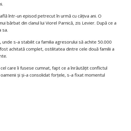
i.
 află într-un episod petrecut în urmă cu câțiva ani. O
i bărbat din clanul lui Viorel Parnică, zis Levier. După ce a
a sa.
unde s-a stabilit ca familia agresorului să achite 50.000
t achitată complet, ostilitatea dintre cele două familii a
nte.
cel care îi fusese cumnat, fapt ce a înrăutățit conflictul
 oamenii și și-a consolidat forțele, s-a fixat momentul