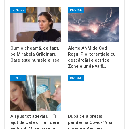
DIVERSE
DIVERSE
Cum o cheamă, de fapt,
Alerte ANM de Cod
pe Mirabela Grădinaru.
Roșu. Ploi torențiale cu
Care este numele ei real
descărcări electrice.
Zonele unde va fi…
DIVERSE
DIVERSE
A spus tot adevărul: ”Îl
După ce a prezis
ajut de câte ori îmi cere
pandemia Covid-19 și
ajutorul. Mi se pare un
moartea Reginei