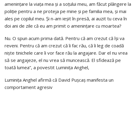
amenințare la viața mea și a soțului meu, am făcut plângere la
poliție pentru a ne proteja pe mine și pe familia mea, și mai
ales pe copilul meu. Și n-am ieșit în presă, ai auzit tu ceva în
doi ani de zile că eu am primit o amenințare cu moartea?
Nu. O spun acum prima dată. Pentru că am crezut că își va
reveni. Pentru că am crezut că îi fac rău, că îi leg de coadă
niște tinichele care îi vor face rău la angajare. Dar el nu vrea
să se angajeze, el nu vrea să muncească. El sfidează pe
toată lumea”, a povestit Luminița Anghel,
Luminița Anghel afirmă că David Pușcaș manifesta un
comportament agresiv