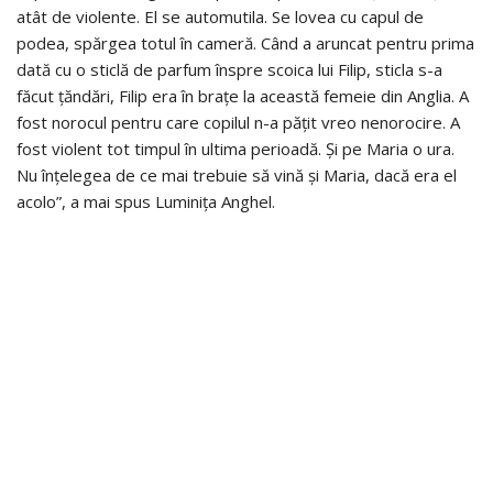
atât de violente. El se automutila. Se lovea cu capul de
podea, spărgea totul în cameră. Când a aruncat pentru prima
dată cu o sticlă de parfum înspre scoica lui Filip, sticla s-a
făcut țăndări, Filip era în brațe la această femeie din Anglia. A
fost norocul pentru care copilul n-a pățit vreo nenorocire. A
fost violent tot timpul în ultima perioadă. Și pe Maria o ura.
Nu înțelegea de ce mai trebuie să vină și Maria, dacă era el
acolo”, a mai spus Luminița Anghel.