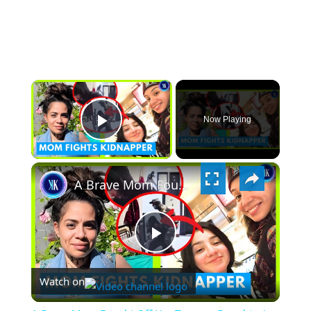
×
Now Playing
PLAY
×
VIDEO
A Brave Mom Fought Off Her Teenage Daughter's Stalker
PLAY
Watch on
VIDEO