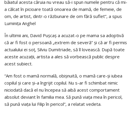
băiatul acesta căruia nu vreau să-i spun numele pentru că mi-
a călcat în picioare toată onoarea de mamă, de femeie, de
om, de artist, dintr-o răzbunare de om fără suflet”, a spus
Luminița Anghel
În ultimii ani, David Pușcaș a acuzat-o pe mama sa adoptivă
că ar fi fost o persoană „extrem de severă” și că ar fi permis
actualului ei soț, Silviu Dumitriade, să îl lovească. După toate
aceste acuzații, artista a ales să vorbească public despre
acest subiect.
“Am fost o mamă normală, obișnuită, o mamă care-și iubea
copilul și care și-a îngrijit copilul. Nu s-ar fi schimbat nimic
niciodată dacă el nu începea să aibă acest comportament
absolut deviant în familia mea. Să pună viața mea în pericol,
să pună viața lui Filip în pericol”, a relatat vedeta.