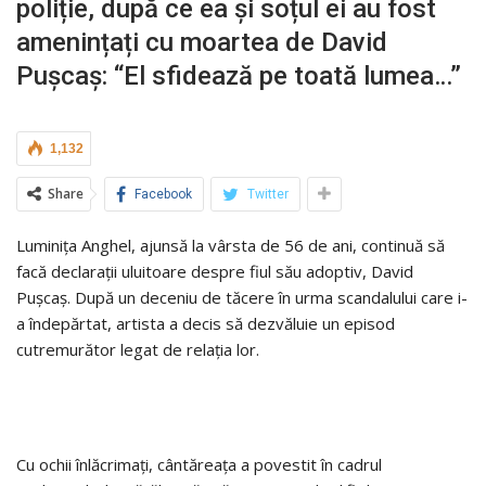
poliție, după ce ea și soțul ei au fost
amenințați cu moartea de David
Pușcaș: “El sfidează pe toată lumea…”
1,132
Share
Facebook
Twitter
Luminița Anghel, ajunsă la vârsta de 56 de ani, continuă să
facă declarații uluitoare despre fiul său adoptiv, David
Pușcaș. După un deceniu de tăcere în urma scandalului care i-
a îndepărtat, artista a decis să dezvăluie un episod
cutremurător legat de relația lor.
Cu ochii înlăcrimați, cântăreața a povestit în cadrul