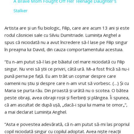
A Brave Mom Fought Off Her Teenage Daughter's
Stalker
Artista are și un fiu biologic, Filip, care are acum 13 ani și este
rodul căsniciei sale cu Silviu Dumitriade. Luminița Anghel a
spus că niciodată nu a avut încredere să-l lase pe Filip singur
în preajma lui David, din cauza comportamentului acestuia.
“Eu n-am putut să-l las pe băiatul cel mare niciodată cu Filip
singur. Nu vrei să știi ce priviri, câtă ură. Mi-a fost frică să nu-i
pună perna pe față. Eu am trăit un coșmar despre care
oamenii nu știu și despre care n-am vrut să vorbesc. (…) Și cu
Maria se purta rău. Din proastă și urâtă nu o scotea. O bătea
peste obraji, avea obrajii roșii și fierbinți și plângea. Îi spunea,
că am ascultat de după ușă, „dacă-i spui lui mama te omor„”,
a mai declarat Luminița Anghel.
“Asta e povestea adevărată, că n-am putut să-mi las propriul
copil niciodată singur cu copilul adoptat. Avea niște reacții