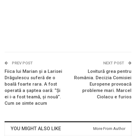
PREV POST
NEXT POST
Fiica lui Marian și a Larisei
Lovitură grea pentru
Drăgulescu suferă de o
România. Decizia Comisiei
boală foarte rara. A fost
Europene provoacă
operată a șaptea oară: ”Și
probleme mari. Marcel
ei i-a fost teamă, și nouă”.
Ciolacu e furios
Cum se simte acum
YOU MIGHT ALSO LIKE
More From Author