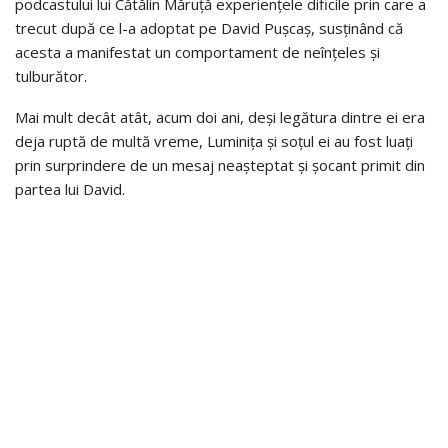
podcastului lui Cătălin Măruță experiențele dificile prin care a
trecut după ce l-a adoptat pe David Pușcaș, susținând că
acesta a manifestat un comportament de neînțeles și
tulburător.
Mai mult decât atât, acum doi ani, deși legătura dintre ei era
deja ruptă de multă vreme, Luminița și soțul ei au fost luați
prin surprindere de un mesaj neașteptat și șocant primit din
partea lui David.