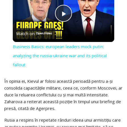
PLAY
Watch on
VIDEO
Business Basics: european leaders mock putin:
analyzing the russia-ukraine war and its political
fallout
În opinia ei, Kievul ar folosi această perioadă pentru a-și
consolida capacitățile militare, ceea ce, conform Moscovei, ar
duce la reluarea conflictului cu și mai multă intensitate.
Zaharova a reiterat această poziție în timpul unui briefing de
presă, citată de Agerpres.
Rusia a respins în repetate rânduri ideea unui armistițiu care
ar putea permite Ucrainei, cu resurse mai limitate, să se