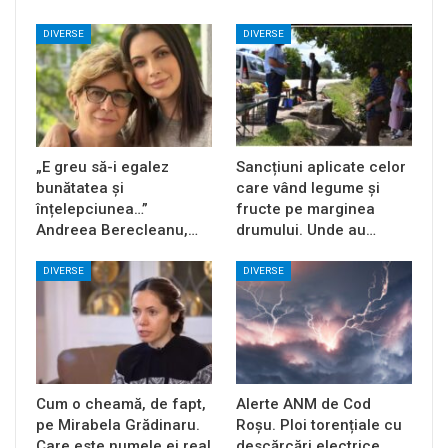
DIVERSE
DIVERSE
„E greu să-i egalez
Sancțiuni aplicate celor
bunătatea și
care vând legume și
înțelepciunea…”
fructe pe marginea
Andreea Berecleanu,…
drumului. Unde au…
DIVERSE
DIVERSE
Cum o cheamă, de fapt,
Alerte ANM de Cod
pe Mirabela Grădinaru.
Roșu. Ploi torențiale cu
Care este numele ei real
descărcări electrice.