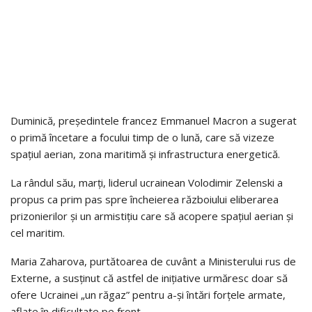
Duminică, președintele francez Emmanuel Macron a sugerat
o primă încetare a focului timp de o lună, care să vizeze
spațiul aerian, zona maritimă și infrastructura energetică.
La rândul său, marți, liderul ucrainean Volodimir Zelenski a
propus ca prim pas spre încheierea războiului eliberarea
prizonierilor și un armistițiu care să acopere spațiul aerian și
cel maritim.
Maria Zaharova, purtătoarea de cuvânt a Ministerului rus de
Externe, a susținut că astfel de inițiative urmăresc doar să
ofere Ucrainei „un răgaz” pentru a-și întări forțele armate,
aflate în dificultate pe front.