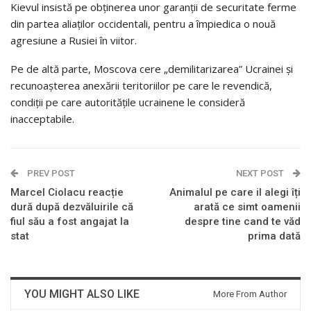
Kievul insistă pe obținerea unor garanții de securitate ferme
din partea aliaților occidentali, pentru a împiedica o nouă
agresiune a Rusiei în viitor.
Pe de altă parte, Moscova cere „demilitarizarea” Ucrainei și
recunoașterea anexării teritoriilor pe care le revendică,
condiții pe care autoritățile ucrainene le consideră
inacceptabile.
PREV POST
NEXT POST
Marcel Ciolacu reacție
Animalul pe care il alegi îți
dură după dezvăluirile că
arată ce simt oamenii
fiul său a fost angajat la
despre tine cand te văd
stat
prima dată
YOU MIGHT ALSO LIKE
More From Author