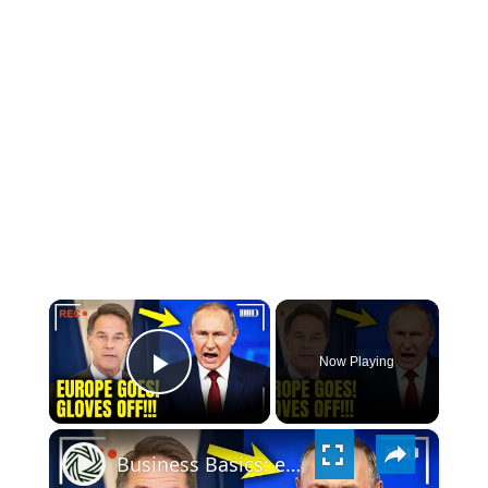
×
Now Playing
PLAY
×
VIDEO
Business Basics: european leaders mock putin: analyzing the russia-ukraine war and its political fallout