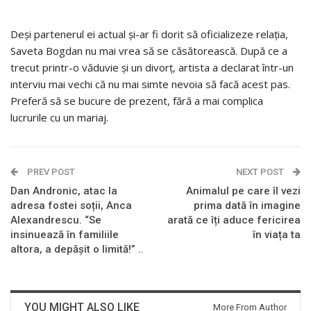
Deși partenerul ei actual și-ar fi dorit să oficializeze relația,
Saveta Bogdan nu mai vrea să se căsătorească. După ce a
trecut printr-o văduvie și un divorț, artista a declarat într-un
interviu mai vechi că nu mai simte nevoia să facă acest pas.
Preferă să se bucure de prezent, fără a mai complica
lucrurile cu un mariaj.
PREV POST
NEXT POST
Dan Andronic, atac la
Animalul pe care îl vezi
adresa fostei soții, Anca
prima dată în imagine
Alexandrescu. “Se
arată ce îți aduce fericirea
insinuează în familiile
în viața ta
altora, a depășit o limită!” ..
YOU MIGHT ALSO LIKE
More From Author