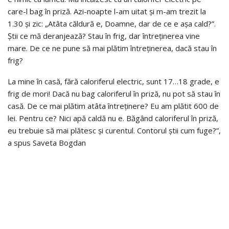
care-l bag în priză. Azi-noapte l-am uitat și m-am trezit la
1.30 și zic: „Atâta căldură e, Doamne, dar de ce e așa cald?”.
Știi ce mă deranjează? Stau în frig, dar întreținerea vine
mare. De ce ne pune să mai plătim întreținerea, dacă stau în
frig?
La mine în casă, fără caloriferul electric, sunt 17…18 grade, e
frig de mori! Dacă nu bag caloriferul în priză, nu pot să stau în
casă. De ce mai plătim atâta întreținere? Eu am plătit 600 de
lei. Pentru ce? Nici apă caldă nu e. Băgând caloriferul în priză,
eu trebuie să mai plătesc și curentul. Contorul știi cum fuge?”,
a spus Saveta Bogdan