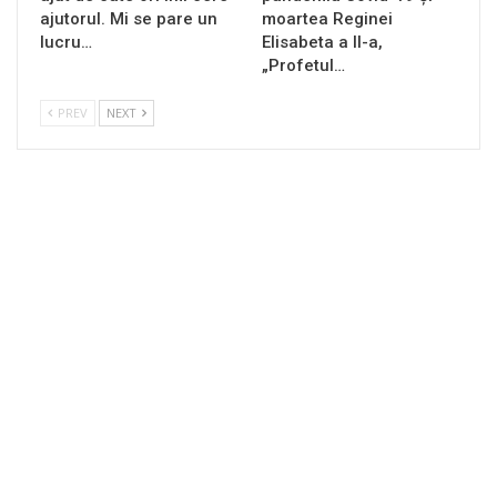
ajutorul. Mi se pare un
moartea Reginei
lucru…
Elisabeta a II-a,
„Profetul…
PREV
NEXT