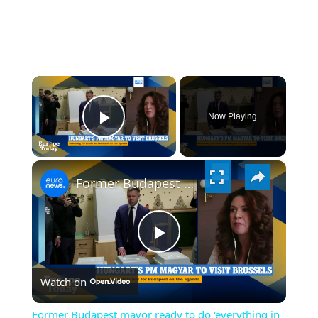
×
Now Playing
PLAY
×
VIDEO
Former Budapest mayor ready to do 'everything in power' to unfreeze EU funds
PLAY
Watch on
VIDEO
Former Budapest mayor ready to do 'everything in