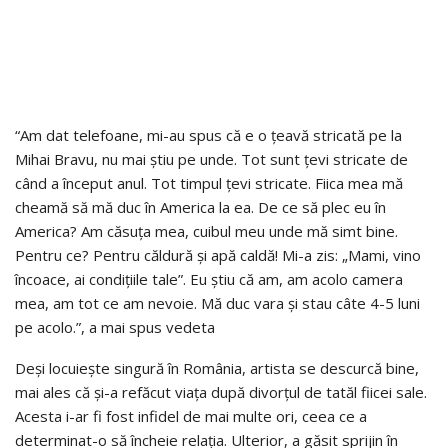
“Am dat telefoane, mi-au spus că e o țeavă stricată pe la
Mihai Bravu, nu mai știu pe unde. Tot sunt țevi stricate de
când a început anul. Tot timpul țevi stricate. Fiica mea mă
cheamă să mă duc în America la ea. De ce să plec eu în
America? Am căsuța mea, cuibul meu unde mă simt bine.
Pentru ce? Pentru căldură și apă caldă! Mi-a zis: „Mami, vino
încoace, ai condițiile tale”. Eu știu că am, am acolo camera
mea, am tot ce am nevoie. Mă duc vara și stau câte 4-5 luni
pe acolo.”, a mai spus vedeta
Deși locuiește singură în România, artista se descurcă bine,
mai ales că și-a refăcut viața după divorțul de tatăl fiicei sale.
Acesta i-ar fi fost infidel de mai multe ori, ceea ce a
determinat-o să încheie relația. Ulterior, a găsit sprijin în