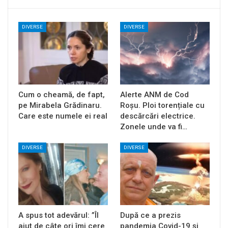
DIVERSE
DIVERSE
Cum o cheamă, de fapt,
Alerte ANM de Cod
pe Mirabela Grădinaru.
Roșu. Ploi torențiale cu
Care este numele ei real
descărcări electrice.
Zonele unde va fi…
DIVERSE
DIVERSE
A spus tot adevărul: ”Îl
După ce a prezis
ajut de câte ori îmi cere
pandemia Covid-19 și