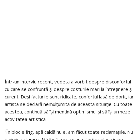
Într-un interviu recent, vedeta a vorbit despre disconfortul
cu care se confruntă și despre costurile mari la întreținere și
curent. Deși facturile sunt ridicate, confortul lasă de dorit, iar
artista se declară nemulțumită de această situație. Cu toate
acestea, continuă să își mențină optimismul și să își urmeze
activitatea artistică.
“În bloc e frig, apă caldă nu e, am făcut toate reclamațiile. Nu
e nimic ca lumea. Mă încălzesc cu un calorifer electric pe