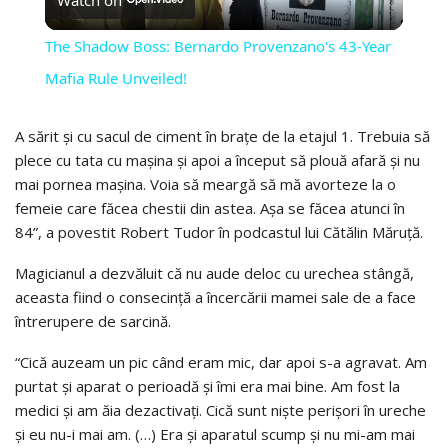
Watch on
VIDEO
The Shadow Boss: Bernardo Provenzano's 43-Year
Mafia Rule Unveiled!
A sărit și cu sacul de ciment în brațe de la etajul 1. Trebuia să
plece cu tata cu mașina și apoi a început să plouă afară și nu
mai pornea mașina. Voia să meargă să mă avorteze la o
femeie care făcea chestii din astea. Așa se făcea atunci în
84”, a povestit Robert Tudor în podcastul lui Cătălin Măruță.
Magicianul a dezvăluit că nu aude deloc cu urechea stângă,
aceasta fiind o consecință a încercării mamei sale de a face
întrerupere de sarcină.
“Cică auzeam un pic când eram mic, dar apoi s-a agravat. Am
purtat și aparat o perioadă și îmi era mai bine. Am fost la
medici și am ăia dezactivați. Cică sunt niște perișori în ureche
și eu nu-i mai am. (…) Era și aparatul scump și nu mi-am mai