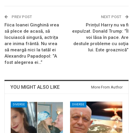
PREV POST
NEXT POST
Fiica Ioanei Ginghină vrea
Prințul Harry nu va fi
să plece de acasă, să
expulzat. Donald Trump: “Îl
locuiască singură, actrița
voi lăsa în pace. Are
are inima frântă. Nu vrea
destule probleme cu soţia
să meargă nici la tatăl ei
lui. Este groaznică”
Alexandru Papadopol: “A
fost alegerea ei…”
YOU MIGHT ALSO LIKE
More From Author
DIVERSE
DIVERSE