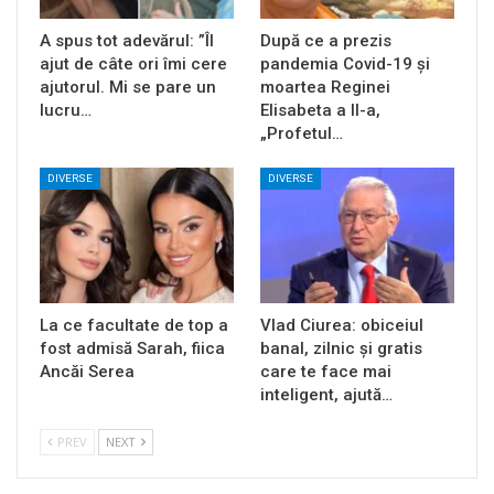
A spus tot adevărul: ”Îl
După ce a prezis
ajut de câte ori îmi cere
pandemia Covid-19 și
ajutorul. Mi se pare un
moartea Reginei
lucru…
Elisabeta a II-a,
„Profetul…
DIVERSE
DIVERSE
La ce facultate de top a
Vlad Ciurea: obiceiul
fost admisă Sarah, fiica
banal, zilnic și gratis
Ancăi Serea
care te face mai
inteligent, ajută…
PREV
NEXT