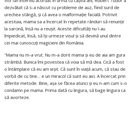
Într-un interviu acordat în urmă cu câțiva ani, Robert Tudor a
dezvăluit că s-a născut cu probleme de auz, fiind surd de
urechea stângă, și că avea o malformație facială. Potrivit
acestuia, mama sa a încercat în repetate rânduri să renunțe
la sarcină, însă nu a reușit. Aceste dificultăți nu l-au
împiedicat, însă, să își urmeze visul și să devină unul dintre
cei mai cunoscuți magicieni din România.
“Mama nu m-a vrut. Nu m-a dorit mama și eu de aia am gura
strâmbă. Bunica îmi povestea că voia să mă dea. Cică a fost
o întâmplare că eu am ieșit. Că sunt în viață acum, că stau de
vorbă de cu tine… e un miracol că sunt eu aici. A încercat prin
diferite metode. Bine, așa se făcea atunci și eu n-am cum s-o
condamn pe mama. Prima dată cu lingura, să bage lingura ca
să avorteze.