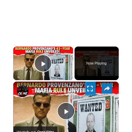
×
Now Playing
PLAY
×
VIDEO
The Shadow Boss: Bernardo Provenzano's 43-Year Mafia Rule Unveiled!
PLAY