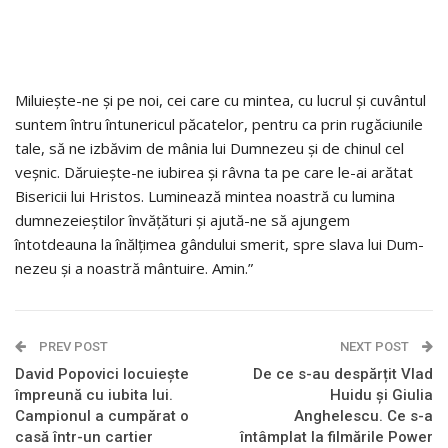
Miluiește-ne și pe noi, cei care cu mintea, cu lucrul și cuvântul
suntem întru întunericul păcatelor, pentru ca prin rugăciunile
tale, să ne izbăvim de mânia lui Dumnezeu și de chinul cel
veșnic. Dă­ruiește-ne iubirea și râvna ta pe care le-ai arătat
Bisericii lui Hristos. Luminează mintea noastră cu lumina
dumnezeieștilor învățături și ajută-ne să ajungem
întotdeauna la înăl­țimea gândului smerit, spre slava lui Dum­
nezeu și a noastră mântuire. Amin.”
PREV POST
NEXT POST
David Popovici locuiește
De ce s-au despărțit Vlad
împreună cu iubita lui.
Huidu și Giulia
Campionul a cumpărat o
Anghelescu. Ce s-a
casă într-un cartier
întâmplat la filmările Power