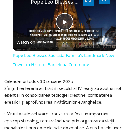
VIDEO
Pope Leo Blesses Sagrada Família's Landmark New Tower in Historic Barcelona Ceremony.
PLAY
Watch on
VIDEO
Pope Leo Blesses Sagrada Família's Landmark New
Tower in Historic Barcelona Ceremony.
Calendar ortodox 30 ianuarie 2025
Sfinții Trei Ierarhi au trăit în secolul al IV-lea și au avut un rol
esențial în consolidarea teologiei creștine, combaterea
ereziilor și aprofundarea învățăturilor evanghelice.
Sfântul Vasile cel Mare (330-379) a fost un important
episcop și teolog, remarcându-se prin organizarea vieții
monahale și prin operele sale dogmatice. A pus bazele unor