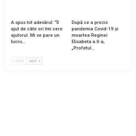
A spus tot adevărul: ”Îl
După ce a prezis
ajut de câte ori îmi cere
pandemia Covid-19 și
ajutorul. Mi se pare un
moartea Reginei
lucru…
Elisabeta a II-a,
„Profetul…
PREV
NEXT