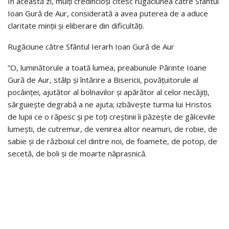
În această zi, mulți credincioși citesc rugăciunea către Sfântul
Ioan Gură de Aur, considerată a avea puterea de a aduce
claritate minții și eliberare din dificultăți.
Rugăciune către Sfântul Ierarh Ioan Gură de Aur
”O, luminătorule a toată lumea, prea­bunule Părinte Ioane
Gură de Aur, stâlp și întărire a Bisericii, povățuitorule al
pocăinței, ajutător al bolnavilor și apărător al celor ne­căjiți,
sârguiește degrabă a ne ajuta; izbă­vește turma lui Hristos
de lupii ce o ră­pesc și pe toți creștinii îi păzește de gâlcevile
lumești, de cutremur, de venirea altor nea­muri, de robie, de
sabie și de războiul cel dintre noi, de foamete, de potop, de
secetă, de boli și de moarte năprasnică.