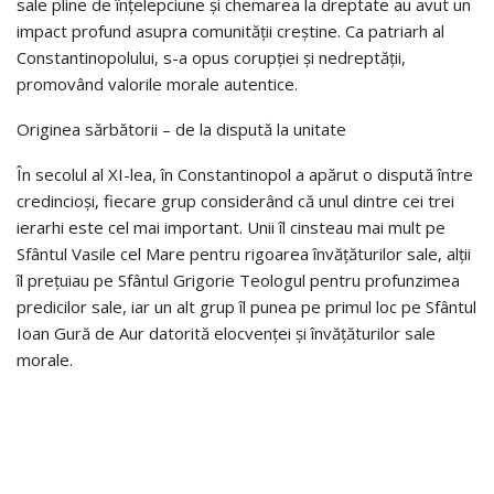
sale pline de înțelepciune și chemarea la dreptate au avut un
impact profund asupra comunității creștine. Ca patriarh al
Constantinopolului, s-a opus corupției și nedreptății,
promovând valorile morale autentice.
Originea sărbătorii – de la dispută la unitate
În secolul al XI-lea, în Constantinopol a apărut o dispută între
credincioși, fiecare grup considerând că unul dintre cei trei
ierarhi este cel mai important. Unii îl cinsteau mai mult pe
Sfântul Vasile cel Mare pentru rigoarea învățăturilor sale, alții
îl prețuiau pe Sfântul Grigorie Teologul pentru profunzimea
predicilor sale, iar un alt grup îl punea pe primul loc pe Sfântul
Ioan Gură de Aur datorită elocvenței și învățăturilor sale
morale.