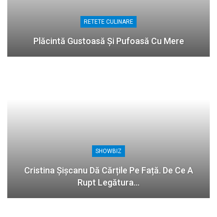
RETETE CULINARE
Plăcintă Gustoasă Și Pufoasă Cu Mere
SHOWBIZ
Cristina Șișcanu Dă Cărțile Pe Față. De Ce A
Rupt Legătura…