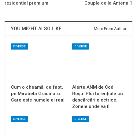
rezidențial premium
Couple de la Antena 1
YOU MIGHT ALSO LIKE
More From Author
DIVERSE
DIVERSE
Cum o cheamă, de fapt,
Alerte ANM de Cod
pe Mirabela Grădinaru.
Roșu. Ploi torențiale cu
Care este numele ei real
descărcări electrice.
Zonele unde va fi…
DIVERSE
DIVERSE