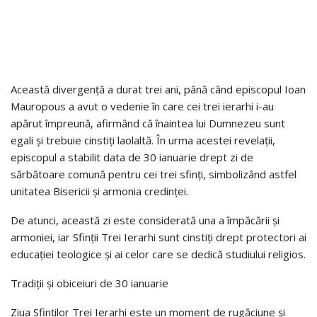
Această divergență a durat trei ani, până când episcopul Ioan
Mauropous a avut o vedenie în care cei trei ierarhi i-au
apărut împreună, afirmând că înaintea lui Dumnezeu sunt
egali și trebuie cinstiți laolaltă. În urma acestei revelații,
episcopul a stabilit data de 30 ianuarie drept zi de
sărbătoare comună pentru cei trei sfinți, simbolizând astfel
unitatea Bisericii și armonia credinței.
De atunci, această zi este considerată una a împăcării și
armoniei, iar Sfinții Trei Ierarhi sunt cinstiți drept protectori ai
educației teologice și ai celor care se dedică studiului religios.
Tradiții și obiceiuri de 30 ianuarie
Ziua Sfinților Trei Ierarhi este un moment de rugăciune și