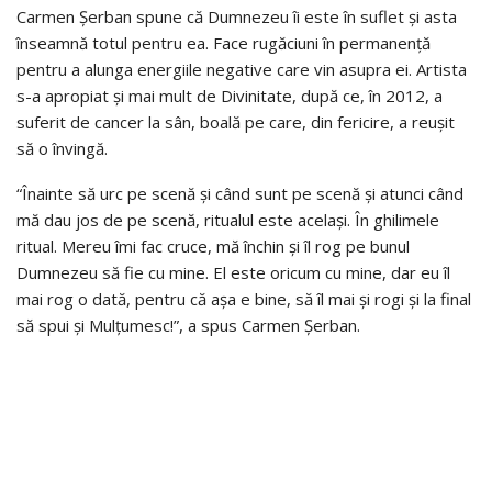
Carmen Șerban spune că Dumnezeu îi este în suflet și asta
înseamnă totul pentru ea. Face rugăciuni în permanență
pentru a alunga energiile negative care vin asupra ei. Artista
s-a apropiat și mai mult de Divinitate, după ce, în 2012, a
suferit de cancer la sân, boală pe care, din fericire, a reușit
să o învingă.
“Înainte să urc pe scenă și când sunt pe scenă și atunci când
mă dau jos de pe scenă, ritualul este același. În ghilimele
ritual. Mereu îmi fac cruce, mă închin și îl rog pe bunul
Dumnezeu să fie cu mine. El este oricum cu mine, dar eu îl
mai rog o dată, pentru că așa e bine, să îl mai și rogi și la final
să spui și Mulțumesc!”, a spus Carmen Șerban.