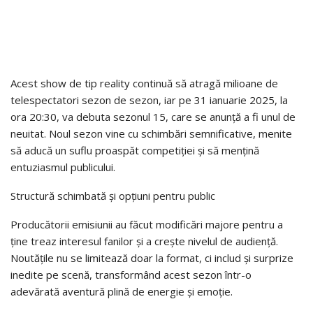
Acest show de tip reality continuă să atragă milioane de
telespectatori sezon de sezon, iar pe 31 ianuarie 2025, la
ora 20:30, va debuta sezonul 15, care se anunță a fi unul de
neuitat. Noul sezon vine cu schimbări semnificative, menite
să aducă un suflu proaspăt competiției și să mențină
entuziasmul publicului.
Structură schimbată și opțiuni pentru public
Producătorii emisiunii au făcut modificări majore pentru a
ține treaz interesul fanilor și a crește nivelul de audiență.
Noutățile nu se limitează doar la format, ci includ și surprize
inedite pe scenă, transformând acest sezon într-o
adevărată aventură plină de energie și emoție.