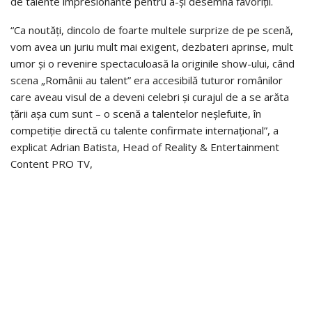
de talente impresionante pentru a-și desemna favoriții.
“Ca noutăți, dincolo de foarte multele surprize de pe scenă,
vom avea un juriu mult mai exigent, dezbateri aprinse, mult
umor și o revenire spectaculoasă la originile show-ului, când
scena „Românii au talent” era accesibilă tuturor românilor
care aveau visul de a deveni celebri și curajul de a se arăta
țării așa cum sunt – o scenă a talentelor neșlefuite, în
competiție directă cu talente confirmate internațional”, a
explicat Adrian Batista, Head of Reality & Entertainment
Content PRO TV,