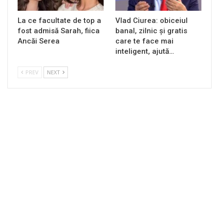
La ce facultate de top a
Vlad Ciurea: obiceiul
fost admisă Sarah, fiica
banal, zilnic și gratis
Ancăi Serea
care te face mai
inteligent, ajută…
PREV
NEXT