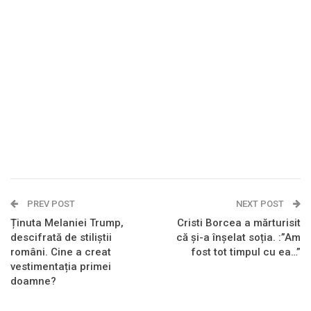
PREV POST
NEXT POST
Ținuta Melaniei Trump,
Cristi Borcea a mărturisit
descifrată de stiliștii
că și-a înșelat soția. :”Am
români. Cine a creat
fost tot timpul cu ea…”
vestimentația primei
doamne?