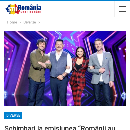
Home
Diverse
DIVERSE
Schimbari la emisiunea “Românii au