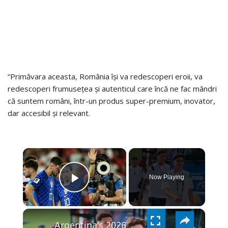
“Primăvara aceasta, România își va redescoperi eroii, va
redescoperi frumusețea și autenticul care încă ne fac mândri
că suntem români, într-un produs super-premium, inovator,
dar accesibil și relevant.
×
Now Playing
PLAY
×
VIDEO
Argentina's 2026 World Cup Journey: Stars & New Talent