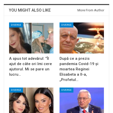
YOU MIGHT ALSO LIKE
More From Author
DIVERSE
DIVERSE
A spus tot adevărul: ”Îl
După ce a prezis
ajut de câte ori îmi cere
pandemia Covid-19 și
ajutorul. Mi se pare un
moartea Reginei
lucru…
Elisabeta a II-a,
„Profetul…
DIVERSE
DIVERSE