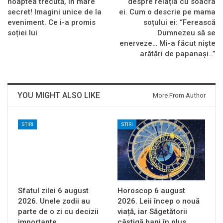
noaptea trecută, în mare
despre relația cu soacra
secret! Imagini unice de la
ei. Cum o descrie pe mama
eveniment. Ce i-a promis
soțului ei: “Ferească
soției lui
Dumnezeu să se
enerveze… Mi-a făcut niște
arătări de papanași…”
YOU MIGHT ALSO LIKE
More From Author
STIRI
STIRI
Sfatul zilei 6 august
Horoscop 6 august
2026. Unele zodii au
2026. Leii încep o nouă
parte de o zi cu decizii
viață, iar Săgetătorii
importante
câștigă bani în plus