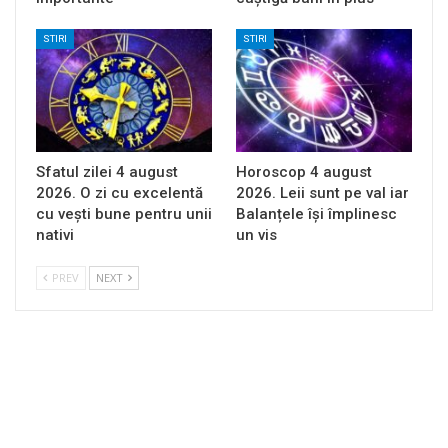
STIRI
STIRI
Sfatul zilei 4 august
Horoscop 4 august
2026. O zi cu excelentă
2026. Leii sunt pe val iar
cu vești bune pentru unii
Balanțele își împlinesc
nativi
un vis
PREV
NEXT