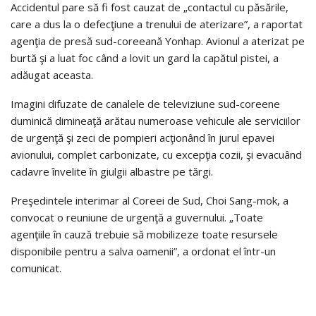
Accidentul pare să fi fost cauzat de „contactul cu păsările,
care a dus la o defecţiune a trenului de aterizare”, a raportat
agenţia de presă sud-coreeană Yonhap. Avionul a aterizat pe
burtă şi a luat foc când a lovit un gard la capătul pistei, a
adăugat aceasta.
Imagini difuzate de canalele de televiziune sud-coreene
duminică dimineaţă arătau numeroase vehicule ale serviciilor
de urgenţă şi zeci de pompieri acţionând în jurul epavei
avionului, complet carbonizate, cu excepţia cozii, şi evacuând
cadavre învelite în giulgii albastre pe tărgi.
Preşedintele interimar al Coreei de Sud, Choi Sang-mok, a
convocat o reuniune de urgenţă a guvernului. „Toate
agenţiile în cauză trebuie să mobilizeze toate resursele
disponibile pentru a salva oamenii”, a ordonat el într-un
comunicat.