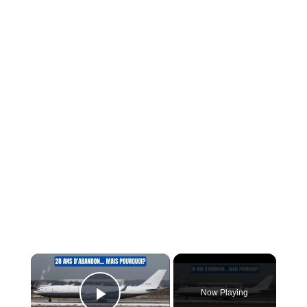
×
Now Playing