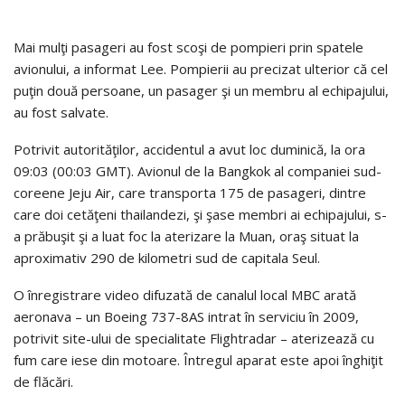
Mai mulţi pasageri au fost scoşi de pompieri prin spatele
avionului, a informat Lee. Pompierii au precizat ulterior că cel
puţin două persoane, un pasager şi un membru al echipajului,
au fost salvate.
Potrivit autorităţilor, accidentul a avut loc duminică, la ora
09:03 (00:03 GMT). Avionul de la Bangkok al companiei sud-
coreene Jeju Air, care transporta 175 de pasageri, dintre
care doi cetăţeni thailandezi, şi şase membri ai echipajului, s-
a prăbuşit şi a luat foc la aterizare la Muan, oraş situat la
aproximativ 290 de kilometri sud de capitala Seul.
O înregistrare video difuzată de canalul local MBC arată
aeronava – un Boeing 737-8AS intrat în serviciu în 2009,
potrivit site-ului de specialitate Flightradar – aterizează cu
fum care iese din motoare. Întregul aparat este apoi înghiţit
de flăcări.