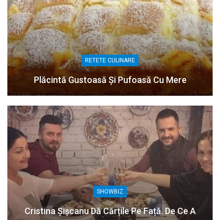
RETETE CULINARE
Plăcintă Gustoasă Și Pufoasă Cu Mere
SHOWBIZ
Cristina Șișcanu Dă Cărțile Pe Față. De Ce A