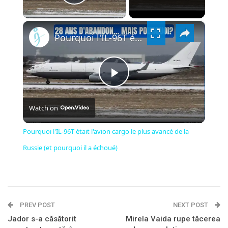
PLAY
×
VIDEO
Pourquoi l'IL-96T était l'avion cargo le plus avancé de la Russie (et pourquoi il a échoué)
PLAY
Watch on
VIDEO
Pourquoi l'IL-96T était l'avion cargo le plus avancé de la
Russie (et pourquoi il a échoué)
PREV POST
NEXT POST
Jador s-a căsătorit
Mirela Vaida rupe tăcerea