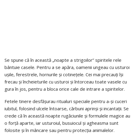
Se spune că în această „noapte a strigoilor” spiritele rele
bântuie casele. Pentru a se apăra, oamenii ungeau cu usturoi
ușile, ferestrele, hornurile și cotinețele. Cei mai precauți își
frecau și încheieturile cu usturoi și întorceau toate vasele cu
gura în jos, pentru a bloca orice cale de intrare a spiritelor.
Fetele tinere desfășurau ritualuri speciale pentru a-și cuceri
iubitul, folosind ulcele întoarse, cărbuni aprinși și incantații. Se
crede că în această noapte rugăciunile și formulele magice au
o forță aparte, iar usturoiul, busuiocul și agheasma sunt
folosite și în mâncare sau pentru protecția animalelor.