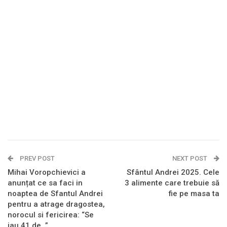
PREV POST
NEXT POST
Mihai Voropchievici a
Sfântul Andrei 2025. Cele
anunțat ce sa faci in
3 alimente care trebuie să
noaptea de Sfantul Andrei
fie pe masa ta
pentru a atrage dragostea,
norocul si fericirea: “Se
iau 41 de…”