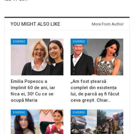
YOU MIGHT ALSO LIKE
More From Author
DIVERSE
DIVERSE
Emilia Popescu a
„Am fost ștearsă
împlinit 60 de ani, iar
complet din existența
fiica ei, 30! Cu ce se
lui, de parcă aș fi făcut
ocupă Maria
ceva greșit. Chiar…
DIVERSE
DIVERSE