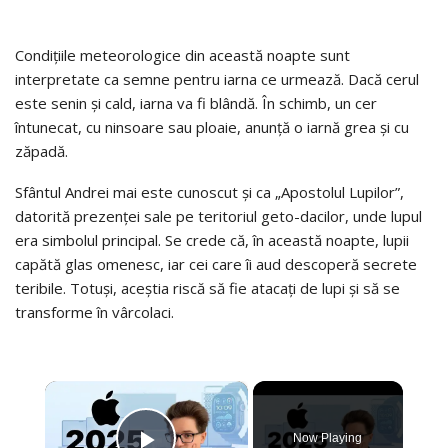
Condițiile meteorologice din această noapte sunt
interpretate ca semne pentru iarna ce urmează. Dacă cerul
este senin și cald, iarna va fi blândă. În schimb, un cer
întunecat, cu ninsoare sau ploaie, anunță o iarnă grea și cu
zăpadă.
Sfântul Andrei mai este cunoscut și ca „Apostolul Lupilor”,
datorită prezenței sale pe teritoriul geto-dacilor, unde lupul
era simbolul principal. Se crede că, în această noapte, lupii
capătă glas omenesc, iar cei care îi aud descoperă secrete
teribile. Totuși, aceștia riscă să fie atacați de lupi și să se
transforme în vârcolaci.
×
Now Playing