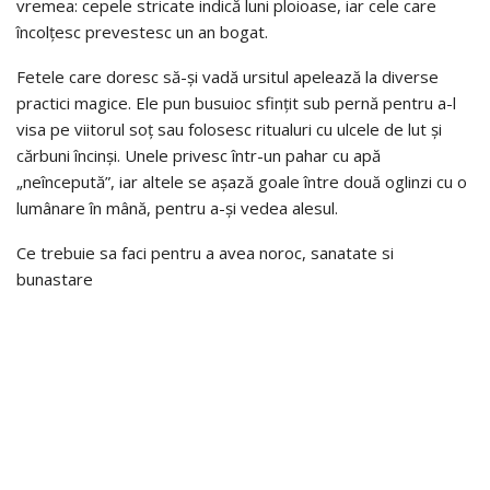
vremea: cepele stricate indică luni ploioase, iar cele care
încolțesc prevestesc un an bogat.
Fetele care doresc să-și vadă ursitul apelează la diverse
practici magice. Ele pun busuioc sfințit sub pernă pentru a-l
visa pe viitorul soț sau folosesc ritualuri cu ulcele de lut și
cărbuni încinși. Unele privesc într-un pahar cu apă
„neîncepută”, iar altele se așază goale între două oglinzi cu o
lumânare în mână, pentru a-și vedea alesul.
Ce trebuie sa faci pentru a avea noroc, sanatate si
bunastare