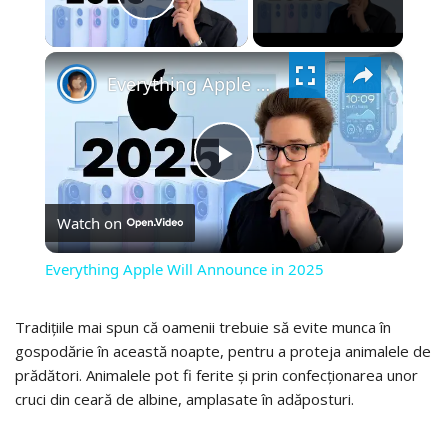
PLAY
×
VIDEO
Everything Apple Will Announce in 2025
PLAY
Watch on
VIDEO
Everything Apple Will Announce in 2025
Tradițiile mai spun că oamenii trebuie să evite munca în
gospodărie în această noapte, pentru a proteja animalele de
prădători. Animalele pot fi ferite și prin confecționarea unor
cruci din ceară de albine, amplasate în adăposturi.