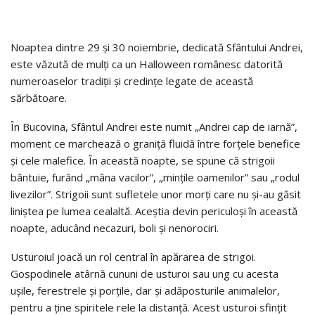
Noaptea dintre 29 și 30 noiembrie, dedicată Sfântului Andrei,
este văzută de mulți ca un Halloween românesc datorită
numeroaselor tradiții și credințe legate de această
sărbătoare.
În Bucovina, Sfântul Andrei este numit „Andrei cap de iarnă”,
moment ce marchează o graniță fluidă între forțele benefice
și cele malefice. În această noapte, se spune că strigoii
bântuie, furând „mâna vacilor”, „mințile oamenilor” sau „rodul
livezilor”. Strigoii sunt sufletele unor morți care nu și-au găsit
liniștea pe lumea cealaltă. Aceștia devin periculoși în această
noapte, aducând necazuri, boli și nenorociri.
Usturoiul joacă un rol central în apărarea de strigoi.
Gospodinele atârnă cununi de usturoi sau ung cu acesta
ușile, ferestrele și porțile, dar și adăposturile animalelor,
pentru a ține spiritele rele la distanță. Acest usturoi sfințit