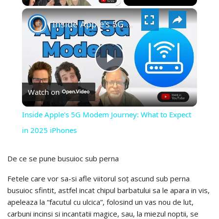
×
VIDEO
Inside Apple's 5G Modem Journey: What to Expect in 2025 iPhones
PLAY
Watch on
VIDEO
Inside Apple's 5G Modem Journey: What to Expect
in 2025 iPhones
De ce se pune busuioc sub perna
Fetele care vor sa-si afle viitorul soț ascund sub perna
busuioc sfintit, astfel incat chipul barbatului sa le apara in vis,
apeleaza la “facutul cu ulcica”, folosind un vas nou de lut,
carbuni incinsi si incantatii magice, sau, la miezul noptii, se