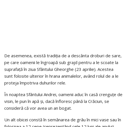
De asemenea, există tradiția de a descânta droburi de sare,
pe care oamenii le îngroapă sub grajd pentru a le scoate la
suprafață în ziua Sfântului Gheorghe (23 aprilie). Acestea
sunt folosite ulterior în hrana animalelor, având rolul de a le
proteja împotriva duhurilor rele.
În noaptea Sfântului Andrei, oamenii aduc în casă crenguțe de
visin, le pun în apă și, dacă înfloresc până la Crăciun, se
consideră că vor avea un an bogat.
Un alt obicei constă în semănarea de grâu în mici vase sau în
folosirea a 12 cepe (reprezentând cele 12 luni ale anului),