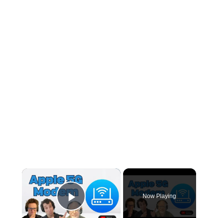
×
Now Playing
PLAY