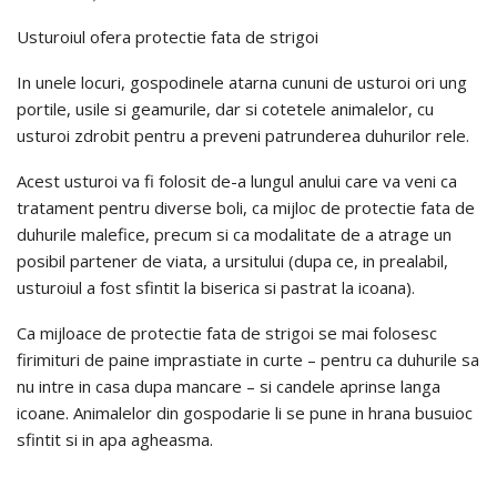
Usturoiul ofera protectie fata de strigoi
In unele locuri, gospodinele atarna cununi de usturoi ori ung
portile, usile si geamurile, dar si cotetele animalelor, cu
usturoi zdrobit pentru a preveni patrunderea duhurilor rele.
Acest usturoi va fi folosit de-a lungul anului care va veni ca
tratament pentru diverse boli, ca mijloc de protectie fata de
duhurile malefice, precum si ca modalitate de a atrage un
posibil partener de viata, a ursitului (dupa ce, in prealabil,
usturoiul a fost sfintit la biserica si pastrat la icoana).
Ca mijloace de protectie fata de strigoi se mai folosesc
firimituri de paine imprastiate in curte – pentru ca duhurile sa
nu intre in casa dupa mancare – si candele aprinse langa
icoane. Animalelor din gospodarie li se pune in hrana busuioc
sfintit si in apa agheasma.