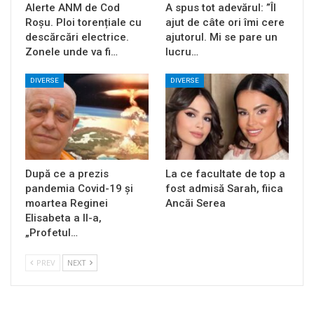
Alerte ANM de Cod
A spus tot adevărul: ”Îl
Roșu. Ploi torențiale cu
ajut de câte ori îmi cere
descărcări electrice.
ajutorul. Mi se pare un
Zonele unde va fi…
lucru…
DIVERSE
DIVERSE
După ce a prezis
La ce facultate de top a
pandemia Covid-19 și
fost admisă Sarah, fiica
moartea Reginei
Ancăi Serea
Elisabeta a II-a,
„Profetul…
PREV
NEXT