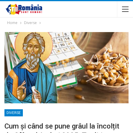
Home
Diverse
DIVERSE
Cum și când se pune grâul la încolțit