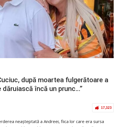
 Cuciuc, după moartea fulgerătoare a
ne dăruiască încă un prunc…”
17,323
erderea neașteptată a Andreei, fiica lor care era sursa