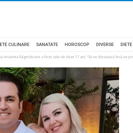
ETE CULINARE
SANATATE
HOROSCOP
DIVERSE
DIETE
ă moartea fulgerătoare a fiicei sale de doar 17 ani. “Să ne dăruiască încă un p