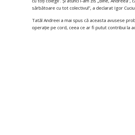
cu toți colegii”. Și atunci i-am zis „Bine, Andreea”, c
sărbătoare cu tot colectivul”, a declarat Igor Cuciu
Tatăl Andreei a mai spus că aceasta avusese problem
operație pe cord, ceea ce ar fi putut contribui la 