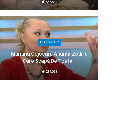
362,544
HOROSCOP
Mariana Cojocaru Anunță Zodiile
Care Scapă De Toate…
299,028