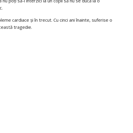
ă nu poți să-i interzici la un copil să nu se ducă la o
c.
e cardiace și în trecut. Cu cinci ani înainte, suferise o
această tragedie.