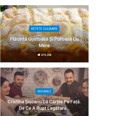
RETETE CULINARE
Plăcintă Gustoasă Și Pufoasă Cu
Mere
879,208
SHOWBIZ
Cristina Șișcanu Dă Cărțile Pe Față.
De Ce A Rupt Legătura…