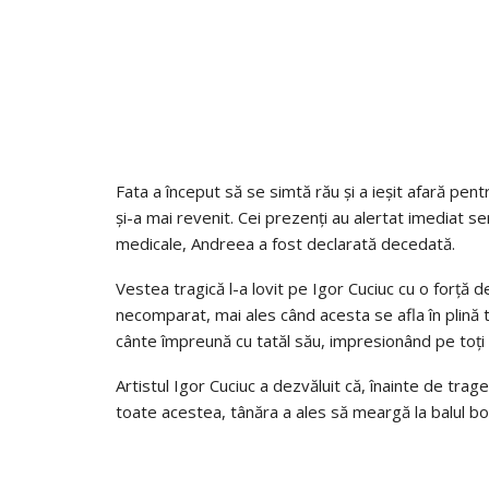
Fata a început să se simtă rău și a ieșit afară pent
și-a mai revenit. Cei prezenți au alertat imediat ser
medicale, Andreea a fost declarată decedată.
Vestea tragică l-a lovit pe Igor Cuciuc cu o forță
necomparat, mai ales când acesta se afla în plină t
cânte împreună cu tatăl său, impresionând pe toți 
Artistul Igor Cuciuc a dezvăluit că, înainte de trag
toate acestea, tânăra a ales să meargă la balul bobo