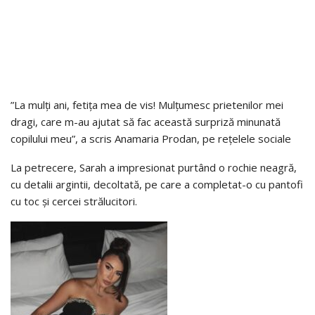
”La mulți ani, fetița mea de vis! Mulțumesc prietenilor mei
dragi, care m-au ajutat să fac această surpriză minunată
copilului meu”, a scris Anamaria Prodan, pe rețelele sociale
La petrecere, Sarah a impresionat purtând o rochie neagră,
cu detalii argintii, decoltată, pe care a completat-o cu pantofi
cu toc și cercei strălucitori.