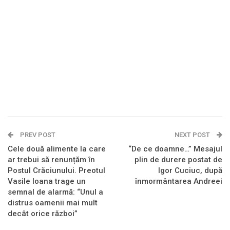
PREV POST
NEXT POST
Cele două alimente la care
“De ce doamne…” Mesajul
ar trebui să renunțăm în
plin de durere postat de
Postul Crăciunului. Preotul
Igor Cuciuc, după
Vasile Ioana trage un
înmormântarea Andreei
semnal de alarmă: “Unul a
distrus oamenii mai mult
decât orice război”