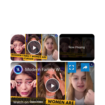
×
Now Playing
PLAY
×
VIDEO
Modern Family Women Had Many Scandals Behind The Scenes
PLAY
Watch on