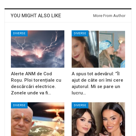
YOU MIGHT ALSO LIKE
More From Author
DIVERSE
DIVERSE
Alerte ANM de Cod
A spus tot adevărul: ”Îl
Roșu. Ploi torențiale cu
ajut de câte ori îmi cere
descărcări electrice.
ajutorul. Mi se pare un
Zonele unde va fi…
lucru…
DIVERSE
DIVERSE