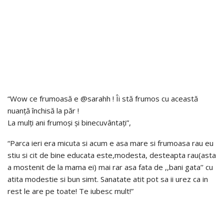
“Wow ce frumoasă e @sarahh ! Îi stă frumos cu această
nuanță închisă la păr !
La mulți ani frumoși și binecuvântați”,
“Parca ieri era micuta si acum e asa mare si frumoasa rau eu
stiu si cit de bine educata este,modesta, desteapta rau(asta
a mostenit de la mama ei) mai rar asa fata de ,,bani gata’’ cu
atita modestie si bun simt. Sanatate atit pot sa ii urez ca in
rest le are pe toate! Te iubesc mult!”