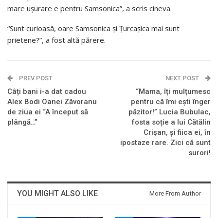
mare ușurare e pentru Samsonica”, a scris cineva.
“Sunt curioasă, oare Samsonica și Țurcașica mai sunt
prietene?”, a fost altă părere.
PREV POST
NEXT POST
Câți bani i-a dat cadou
“Mama, îți mulțumesc
Alex Bodi Oanei Zăvoranu
pentru că îmi ești înger
de ziua ei “A început să
păzitor!” Lucia Bubulac,
plângă…”
fosta soție a lui Cătălin
Crișan, și fiica ei, în
ipostaze rare. Zici că sunt
surori!
YOU MIGHT ALSO LIKE
More From Author