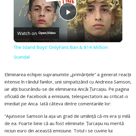
PLAY
Watch on
VIDEO
The Island Boys’ OnlyFans Ban & $14 Million
Scandal
Eliminarea echipei supranumite „primărițele” a generat reacții
intense în rândul fanilor, unii simpatizând cu Andreea Samson,
iar alții bucurându-se de eliminarea Ancăi Țurcașiu. Pe pagina
oficială de Facebook a emisiunii, telespectatorii au criticat-o
imediat pe Anca. Iată câteva dintre comentariile lor:
“Ajunsese Samson la așa un grad de umilință că-mi era și milă
de ea. Foarte bine că au fost eliminate. Țurcașiu nu merită
niciun euro din această emisiune. Totul i se cuvine lui