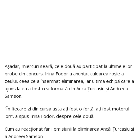
Așadar, miercuri seară, cele două au participat la ultimele lor
probe din concurs. Irina Fodor a anunțat culoarea roșie a
zeului, ceea ce a însemnat eliminarea, iar ultima echipă care a
ajuns la ea a fost cea formată din Anca Țurcașiu și Andreea
Samson.
“În fiecare zi din cursa asta ați fost o forță, ați fost motorul
lor!”, a spus Irina Fodor, despre cele două.
Cum au reacționat fanii emisiunii la eliminarea Ancăi Țurcașiu și
a Andreei Samson