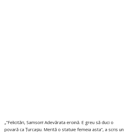
„”Felicitări, Samson! Adevărata eroină. E greu să duci o
povară ca Țurcașiu. Merită o statuie femeia asta”, a scris un