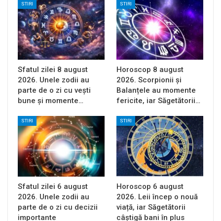
STIRI
STIRI
Sfatul zilei 8 august
Horoscop 8 august
2026. Unele zodii au
2026. Scorpionii și
parte de o zi cu vești
Balanțele au momente
bune și momente…
fericite, iar Săgetătorii…
STIRI
STIRI
Sfatul zilei 6 august
Horoscop 6 august
2026. Unele zodii au
2026. Leii încep o nouă
parte de o zi cu decizii
viață, iar Săgetătorii
importante
câștigă bani în plus