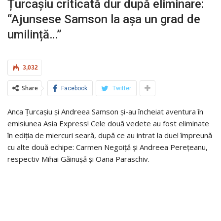
Țurcașiu criticată dur după eliminare:
“Ajunsese Samson la așa un grad de
umilință…”
3,032
Share
Facebook
Twitter
Anca Țurcașiu și Andreea Samson și-au încheiat aventura în
emisiunea Asia Express! Cele două vedete au fost eliminate
în ediția de miercuri seară, după ce au intrat la duel împreună
cu alte două echipe: Carmen Negoiță și Andreea Perețeanu,
respectiv Mihai Găinușă și Oana Paraschiv.