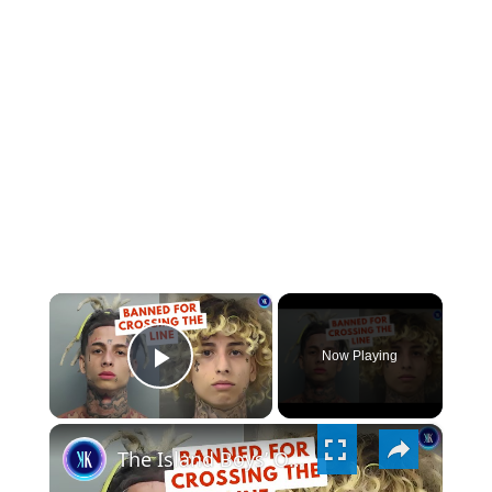
×
Now Playing
PLAY
×
VIDEO
The Island Boys’ OnlyFans Ban & $14 Million Scandal