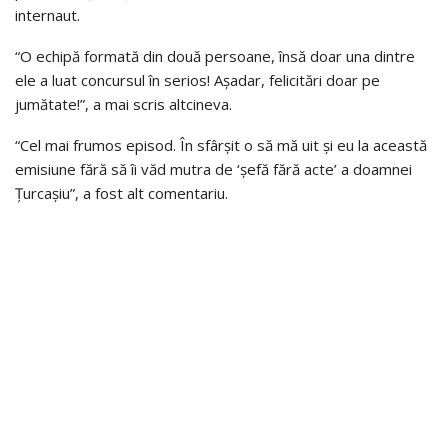
internaut.
“O echipă formată din două persoane, însă doar una dintre
ele a luat concursul în serios! Așadar, felicitări doar pe
jumătate!”, a mai scris altcineva.
“Cel mai frumos episod. În sfârșit o să mă uit și eu la această
emisiune fără să îi văd mutra de ‘șefă fără acte’ a doamnei
Țurcașiu”, a fost alt comentariu.