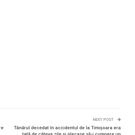
NEXT POST
re
Tânărul decedat în accidentul de la Timișoara era
tată de câteva zile și plecase să-i cumpere un