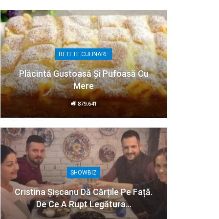
RETETE CULINARE
Plăcintă Gustoasă Și Pufoasă Cu
Mere
879,641
SHOWBIZ
Cristina Șișcanu Dă Cărțile Pe Față.
De Ce A Rupt Legătura…