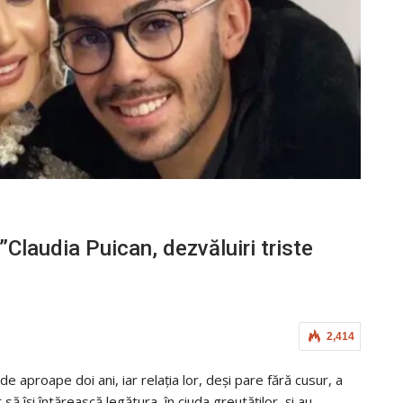
Claudia Puican, dezvăluiri triste
2,414
 aproape doi ani, iar relația lor, deși pare fără cusur, a
ă își întărească legătura, în ciuda greutăților, și au