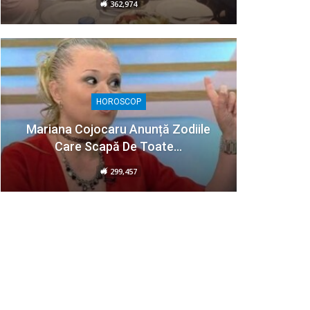
362,974
HOROSCOP
Mariana Cojocaru Anunță Zodiile
Care Scapă De Toate…
299,457