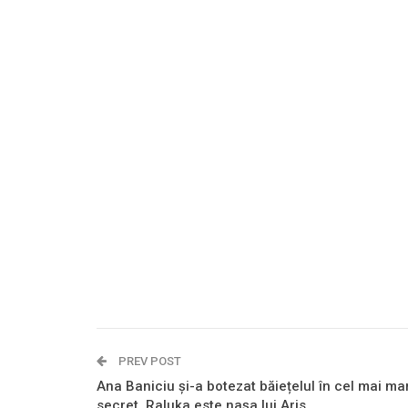
PREV POST
Ana Baniciu și-a botezat băiețelul în cel mai ma
secret. Raluka este nașa lui Aris