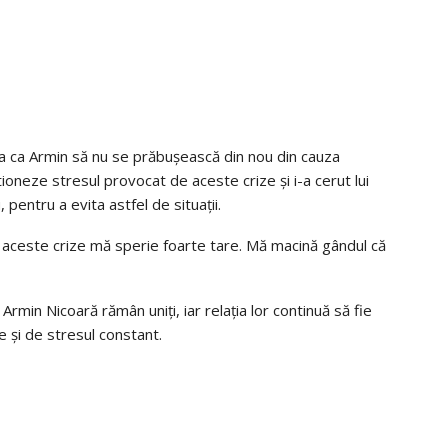
a ca Armin să nu se prăbușească din nou din cauza
tioneze stresul provocat de aceste crize și i-a cerut lui
 pentru a evita astfel de situații.
ă aceste crize mă sperie foarte tare. Mă macină gândul că
 Armin Nicoară rămân uniți, iar relația lor continuă să fie
te și de stresul constant.