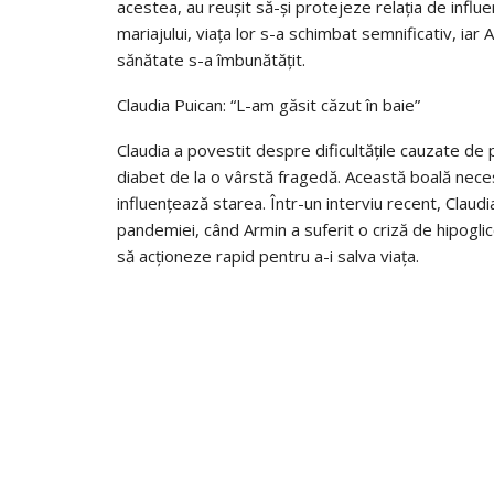
acestea, au reușit să-și protejeze relația de influe
mariajului, viața lor s-a schimbat semnificativ, iar
sănătate s-a îmbunătățit.
Claudia Puican: “L-am găsit căzut în baie”
Claudia a povestit despre dificultățile cauzate de
diabet de la o vârstă fragedă. Această boală necesit
influențează starea. Într-un interviu recent, Clau
pandemiei, când Armin a suferit o criză de hipogli
să acționeze rapid pentru a-i salva viața.