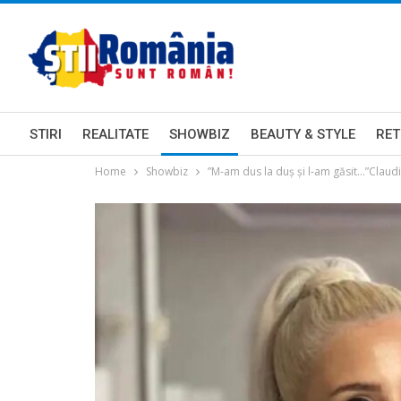
STIRI
REALITATE
SHOWBIZ
BEAUTY & STYLE
RET
Home
Showbiz
”M-am dus la duș și l-am găsit…”Claudi