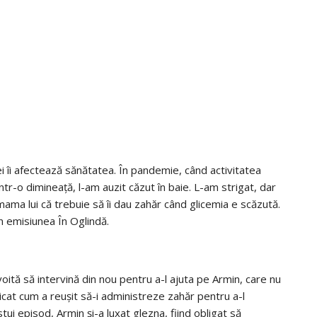
miei îi afectează sănătatea. În pandemie, când activitatea
ntr-o dimineață, l-am auzit căzut în baie. L-am strigat, dar
ma lui că trebuie să îi dau zahăr când glicemia e scăzută.
n emisiunea În Oglindă.
voită să intervină din nou pentru a-l ajuta pe Armin, care nu
licat cum a reușit să-i administreze zahăr pentru a-l
tui episod, Armin și-a luxat glezna, fiind obligat să