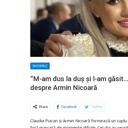
SHOWBIZ
”M-am dus la duș și l-am găsit…”
despre Armin Nicoară
Share
Facebook
Twitter
Claudia Puican și Armin Nicoară formează un cuplu de
fost marcată de momente dificile. Cei doi au reușit s