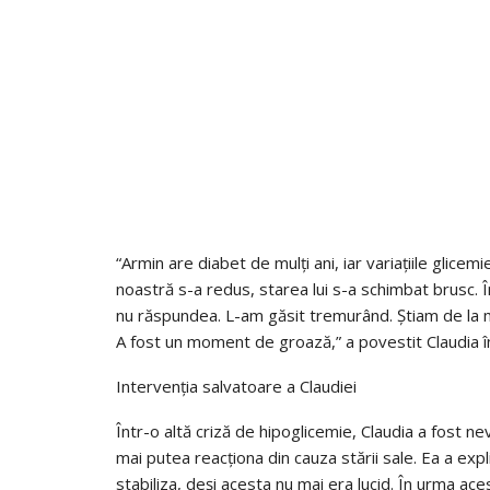
“Armin are diabet de mulți ani, iar variațiile glice
noastră s-a redus, starea lui s-a schimbat brusc. Î
nu răspundea. L-am găsit tremurând. Știam de la ma
A fost un moment de groază,” a povestit Claudia î
Intervenția salvatoare a Claudiei
Într-o altă criză de hipoglicemie, Claudia a fost ne
mai putea reacționa din cauza stării sale. Ea a exp
stabiliza, deși acesta nu mai era lucid. În urma aces