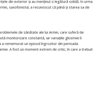
nțele din exterior și au menținut o legătură solidă. În urma
 Armin, saxofonistul, a recunoscut că până și starea sa de
 problemele de sănătate ale lui Armin, care suferă de
ă monitorizare constantă, iar variațiile glicemiei îi
dia a rememorat un episod îngrozitor din perioada
cemie. A fost un moment extrem de critic, în care a trebuit