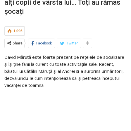
alți copii de vârsta lui… Toți au rămas
șocați
1,096
Share
Facebook
Twitter
David Măruță este foarte prezent pe rețelele de socializare
și își ține fanii la curent cu toate activitățile sale. Recent,
băiatul lui Cătălin Măruță și al Andrei și-a surprins urmăritorii,
dezvăluindu-le cum intenționează să-și petreacă începutul
vacanței de toamnă.