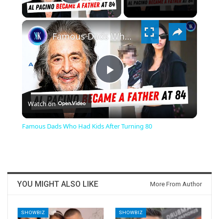
PLAY
×
VIDEO
Famous Dads Who Had Kids After Turning 80
PLAY
Watch on
VIDEO
Famous Dads Who Had Kids After Turning 80
YOU MIGHT ALSO LIKE
More From Author
SHOWBIZ
SHOWBIZ