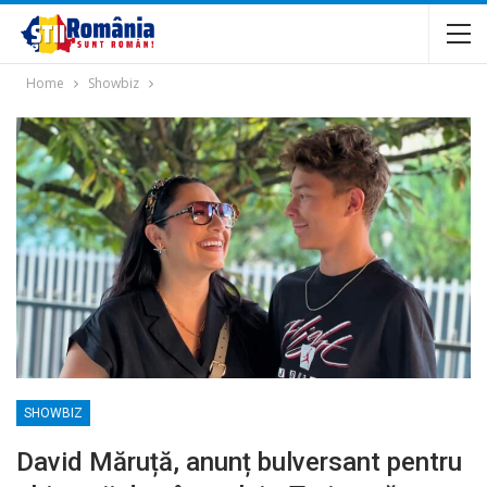
Home
Showbiz
SHOWBIZ
David Măruță, anunț bulversant pentru