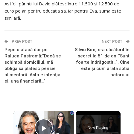
Astfel, părinții lui David plătesc între 11.500 și 12.500 de
euro pe an pentru educația sa, iar pentru Eva, suma este
similară.
PREV POST
NEXT POST
Pepe o atacă dur pe
Silviu Biriș s-a căsătorit în
Raluca Pastramă:”Dacă se
secret la 51 de ani.”Sunt
schimbă domiciliul, mă
foarte îndrăgostit…”. Cine
obligă să plătesc pensie
este și cum arată soția
alimentară. Asta e intenţia
actorului
ei, una financiară…”
×
Now Playing