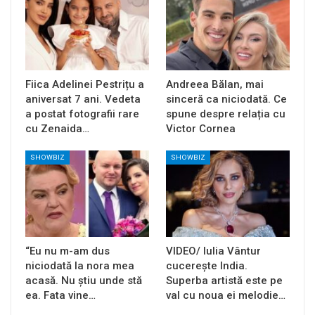
Fiica Adelinei Pestrițu a
Andreea Bălan, mai
aniversat 7 ani. Vedeta
sinceră ca niciodată. Ce
a postat fotografii rare
spune despre relația cu
cu Zenaida…
Victor Cornea
SHOWBIZ
SHOWBIZ
“Eu nu m-am dus
VIDEO/ Iulia Vântur
niciodată la nora mea
cucerește India.
acasă. Nu știu unde stă
Superba artistă este pe
ea. Fata vine…
val cu noua ei melodie…