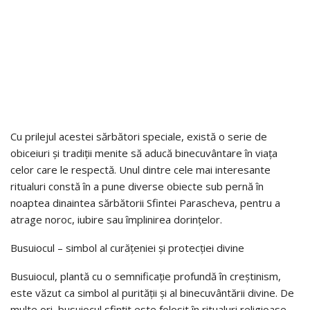
Cu prilejul acestei sărbători speciale, există o serie de
obiceiuri și tradiții menite să aducă binecuvântare în viața
celor care le respectă. Unul dintre cele mai interesante
ritualuri constă în a pune diverse obiecte sub pernă în
noaptea dinaintea sărbătorii Sfintei Parascheva, pentru a
atrage noroc, iubire sau împlinirea dorințelor.
Busuiocul – simbol al curățeniei și protecției divine
Busuiocul, plantă cu o semnificație profundă în creștinism,
este văzut ca simbol al purității și al binecuvântării divine. De
multe ori, busuiocul sfințit este folosit în ritualuri religioase