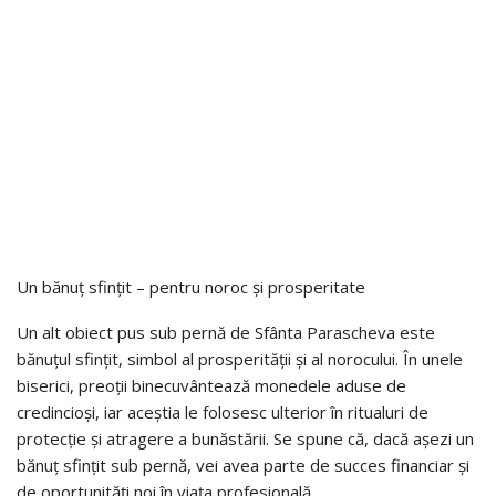
Un bănuț sfințit – pentru noroc și prosperitate
Un alt obiect pus sub pernă de Sfânta Parascheva este
bănuțul sfințit, simbol al prosperității și al norocului. În unele
biserici, preoții binecuvântează monedele aduse de
credincioși, iar aceștia le folosesc ulterior în ritualuri de
protecție și atragere a bunăstării. Se spune că, dacă așezi un
bănuț sfințit sub pernă, vei avea parte de succes financiar și
de oportunități noi în viața profesională.