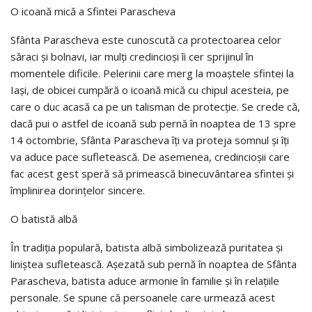
O icoană mică a Sfintei Parascheva
Sfânta Parascheva este cunoscută ca protectoarea celor
săraci și bolnavi, iar mulți credincioși îi cer sprijinul în
momentele dificile. Pelerinii care merg la moaștele sfintei la
Iași, de obicei cumpără o icoană mică cu chipul acesteia, pe
care o duc acasă ca pe un talisman de protecție. Se crede că,
dacă pui o astfel de icoană sub pernă în noaptea de 13 spre
14 octombrie, Sfânta Parascheva îți va proteja somnul și îți
va aduce pace sufletească. De asemenea, credincioșii care
fac acest gest speră să primească binecuvântarea sfintei și
împlinirea dorințelor sincere.
O batistă albă
În tradiția populară, batista albă simbolizează puritatea și
liniștea sufletească. Așezată sub pernă în noaptea de Sfânta
Parascheva, batista aduce armonie în familie și în relațiile
personale. Se spune că persoanele care urmează acest