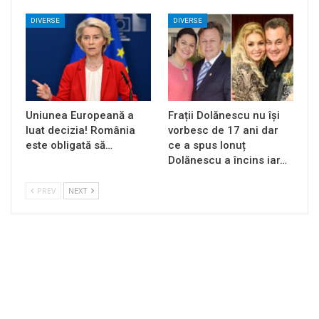
DIVERSE
DIVERSE
Uniunea Europeană a
Frații Dolănescu nu își
luat decizia! România
vorbesc de 17 ani dar
este obligată să…
ce a spus Ionuț
Dolănescu a încins iar…
PREV
NEXT