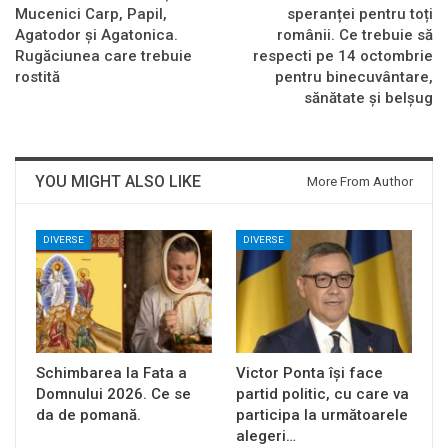
Mucenici Carp, Papil,
speranței pentru toți
Agatodor și Agatonica.
românii. Ce trebuie să
Rugăciunea care trebuie
respecti pe 14 octombrie
rostită
pentru binecuvântare,
sănătate și belșug
YOU MIGHT ALSO LIKE
More From Author
DIVERSE
DIVERSE
Schimbarea la Fata a
Victor Ponta își face
Domnului 2026. Ce se
partid politic, cu care va
da de pomană.
participa la următoarele
alegeri…