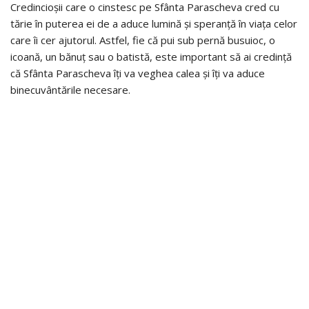
Credincioșii care o cinstesc pe Sfânta Parascheva cred cu
tărie în puterea ei de a aduce lumină și speranță în viața celor
care îi cer ajutorul. Astfel, fie că pui sub pernă busuioc, o
icoană, un bănuț sau o batistă, este important să ai credință
că Sfânta Parascheva îți va veghea calea și îți va aduce
binecuvântările necesare.