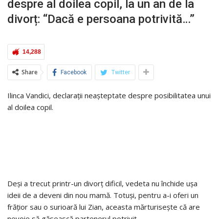
despre al doilea copil, la un an de la
divorț: “Dacă e persoana potrivită…”
14,288
Share
Facebook
Twitter
Ilinca Vandici, declarații neașteptate despre posibilitatea unui
al doilea copil.
Deși a trecut printr-un divorț dificil, vedeta nu închide ușa
ideii de a deveni din nou mamă. Totuși, pentru a-i oferi un
frățior sau o surioară lui Zian, aceasta mărturisește că are
nevoie să găsească partenerul potrivit.