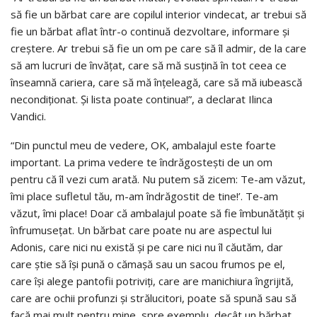
să fie un bărbat care are copilul interior vindecat, ar trebui să
fie un bărbat aflat într-o continuă dezvoltare, informare și
creștere. Ar trebui să fie un om pe care să îl admir, de la care
să am lucruri de învățat, care să mă susțină în tot ceea ce
înseamnă cariera, care să mă înțeleagă, care să mă iubească
necondiționat. Și lista poate continua!”, a declarat Ilinca
Vandici.
“Din punctul meu de vedere, OK, ambalajul este foarte
important. La prima vedere te îndrăgostești de un om
pentru că îl vezi cum arată. Nu putem să zicem: Te-am văzut,
îmi place sufletul tău, m-am îndrăgostit de tine!’. Te-am
văzut, îmi place! Doar că ambalajul poate să fie îmbunătățit și
înfrumusețat. Un bărbat care poate nu are aspectul lui
Adonis, care nici nu există și pe care nici nu îl căutăm, dar
care știe să își pună o cămașă sau un sacou frumos pe el,
care își alege pantofii potriviți, care are manichiura îngrijită,
care are ochii profunzi și strălucitori, poate să spună sau să
facă mai mult pentru mine, spre exemplu, decât un bărbat