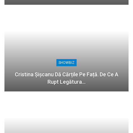
SHOWBIZ
Cristina Șișcanu Dă Cărțile Pe Față. De Ce A
Rupt Legătura…