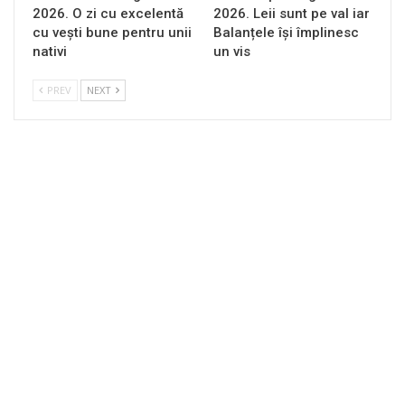
2026. O zi cu excelentă
2026. Leii sunt pe val iar
cu vești bune pentru unii
Balanțele își împlinesc
nativi
un vis
PREV
NEXT