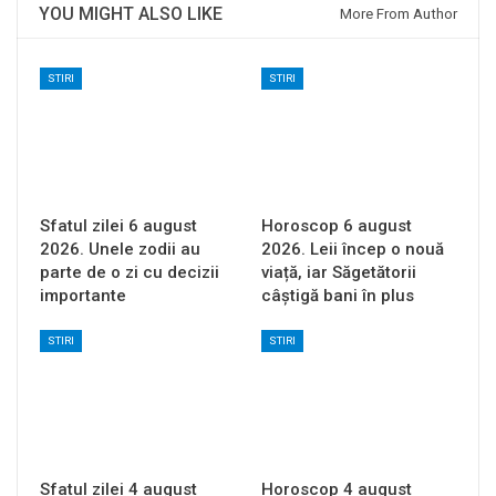
YOU MIGHT ALSO LIKE
More From Author
STIRI
STIRI
Sfatul zilei 6 august
Horoscop 6 august
2026. Unele zodii au
2026. Leii încep o nouă
parte de o zi cu decizii
viață, iar Săgetătorii
importante
câștigă bani în plus
STIRI
STIRI
Sfatul zilei 4 august
Horoscop 4 august