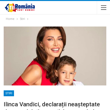
Home
Stiri
STIRI
Ilinca Vandici, declarații neașteptate