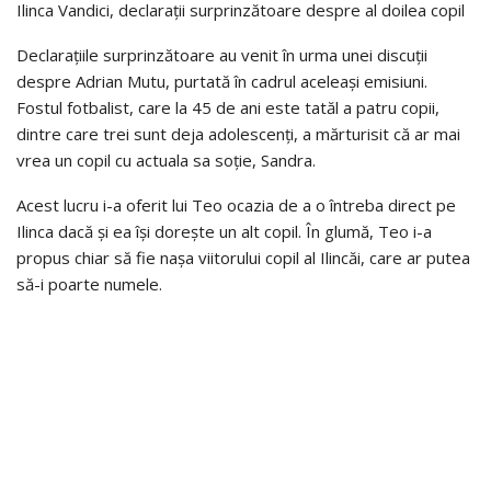
Ilinca Vandici, declarații surprinzătoare despre al doilea copil
Declarațiile surprinzătoare au venit în urma unei discuții
despre Adrian Mutu, purtată în cadrul aceleași emisiuni.
Fostul fotbalist, care la 45 de ani este tatăl a patru copii,
dintre care trei sunt deja adolescenți, a mărturisit că ar mai
vrea un copil cu actuala sa soție, Sandra.
Acest lucru i-a oferit lui Teo ocazia de a o întreba direct pe
Ilinca dacă și ea își dorește un alt copil. În glumă, Teo i-a
propus chiar să fie nașa viitorului copil al Ilincăi, care ar putea
să-i poarte numele.