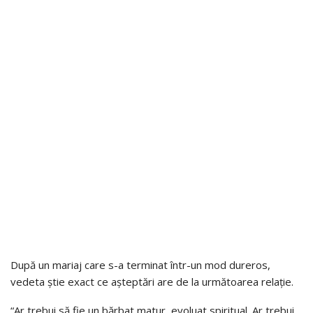
După un mariaj care s-a terminat într-un mod dureros,
vedeta știe exact ce așteptări are de la următoarea relație.
“Ar trebui să fie un bărbat matur, evoluat spiritual. Ar trebui