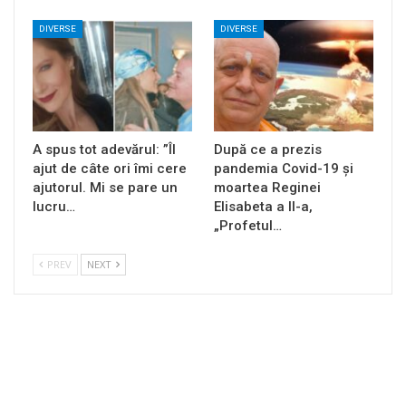
DIVERSE
DIVERSE
A spus tot adevărul: ”Îl
După ce a prezis
ajut de câte ori îmi cere
pandemia Covid-19 și
ajutorul. Mi se pare un
moartea Reginei
lucru…
Elisabeta a II-a,
„Profetul…
PREV
NEXT