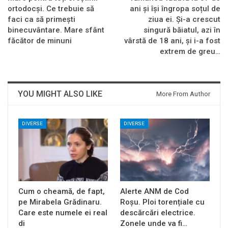
ortodocși. Ce trebuie să
ani și își îngropa soțul de
faci ca să primești
ziua ei. Și-a crescut
binecuvântare. Mare sfânt
singură băiatul, azi în
făcător de minuni
vârstă de 18 ani, și i-a fost
extrem de greu…
YOU MIGHT ALSO LIKE
More From Author
DIVERSE
DIVERSE
Cum o cheamă, de fapt,
Alerte ANM de Cod
pe Mirabela Grădinaru.
Roșu. Ploi torențiale cu
Care este numele ei real
descărcări electrice.
di
Zonele unde va fi…