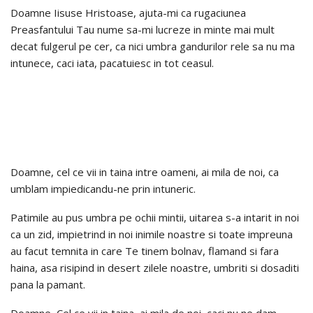
Doamne Iisuse Hristoase, ajuta-mi ca rugaciunea
Preasfantului Tau nume sa-mi lucreze in minte mai mult
decat fulgerul pe cer, ca nici umbra gandurilor rele sa nu ma
intunece, caci iata, pacatuiesc in tot ceasul.
Doamne, cel ce vii in taina intre oameni, ai mila de noi, ca
umblam impiedicandu-ne prin intuneric.
Patimile au pus umbra pe ochii mintii, uitarea s-a intarit in noi
ca un zid, impietrind in noi inimile noastre si toate impreuna
au facut temnita in care Te tinem bolnav, flamand si fara
haina, asa risipind in desert zilele noastre, umbriti si dosaditi
pana la pamant.
Doamne, Cel ce vii in taina, ai mila de noi, caci nu ne dam