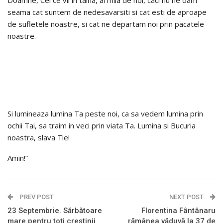
seama cat suntem de nedesavarsiti si cat esti de aproape
de sufletele noastre, si cat ne departam noi prin pacatele
noastre.
Si lumineaza lumina Ta peste noi, ca sa vedem lumina prin
ochii Tai, sa traim in veci prin viata Ta. Lumina si Bucuria
noastra, slava Tie!
Amin!”
PREV POST
NEXT POST
23 Septembrie. Sărbătoare
Florentina Fântânaru
mare pentru toți creștinii
rămânea văduvă la 37 de