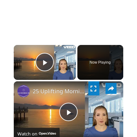
×
Now Playing
PLAY
×
VIDEO
25 Uplifting Morning Prayers for Her
PLAY
Watch on