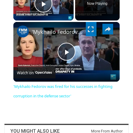
Now Playing
PLAY
×
VIDEO
'Mykhailo Fedorov was fired for his successes in fighting corruption in the defense sector'
PLAY
Watch on
VIDEO
'Mykhailo Fedorov was fired for his successes in fighting
corruption in the defense sector'
YOU MIGHT ALSO LIKE
More From Author