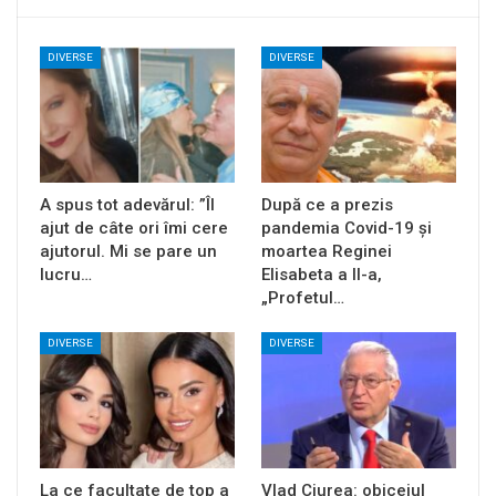
DIVERSE
DIVERSE
A spus tot adevărul: ”Îl
După ce a prezis
ajut de câte ori îmi cere
pandemia Covid-19 și
ajutorul. Mi se pare un
moartea Reginei
lucru…
Elisabeta a II-a,
„Profetul…
DIVERSE
DIVERSE
La ce facultate de top a
Vlad Ciurea: obiceiul