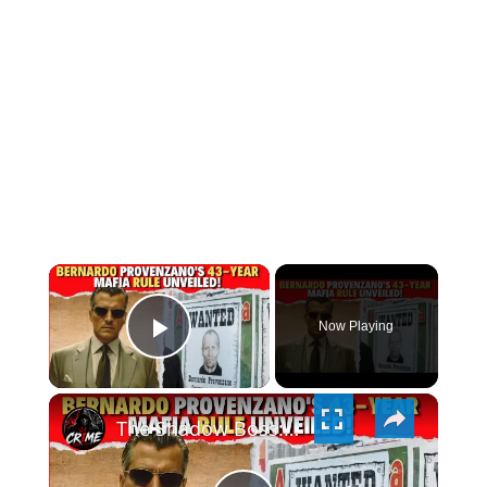
×
Now Playing
PLAY
×
VIDEO
The Shadow Boss: Bernardo Provenzano's 43-Year Mafia Rule Unveiled!