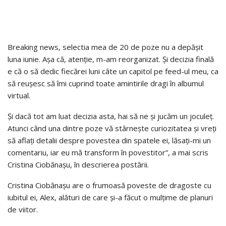
Breaking news, selectia mea de 20 de poze nu a depășit
luna iunie. Așa că, atenție, m-am reorganizat. Și decizia finală
e că o să dedic fiecărei luni câte un capitol pe feed-ul meu, ca
să reușesc să îmi cuprind toate amintirile dragi în albumul
virtual.
Și dacă tot am luat decizia asta, hai să ne și jucăm un joculeț.
Atunci când una dintre poze vă stârnește curiozitatea și vreți
să aflați detalii despre povestea din spatele ei, lăsați-mi un
comentariu, iar eu mă transform în povestitor”, a mai scris
Cristina Ciobănașu, în descrierea postării.
Cristina Ciobănașu are o frumoasă poveste de dragoste cu
iubitul ei, Alex, alături de care și-a făcut o mulțime de planuri
de viitor.