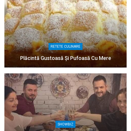
RETETE CULINARE
Plăcintă Gustoasă Și Pufoasă Cu Mere
SHOWBIZ