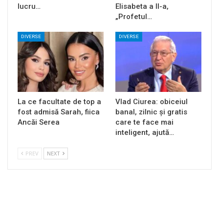
lucru…
Elisabeta a II-a,
„Profetul…
DIVERSE
DIVERSE
La ce facultate de top a
Vlad Ciurea: obiceiul
fost admisă Sarah, fiica
banal, zilnic și gratis
Ancăi Serea
care te face mai
inteligent, ajută…
PREV
NEXT