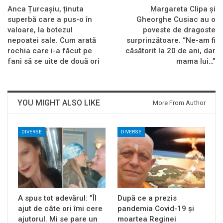
Anca Țurcașiu, ținuta
Margareta Clipa și
superbă care a pus-o în
Gheorghe Cusiac au o
valoare, la botezul
poveste de dragoste
nepoatei sale. Cum arată
surprinzătoare. “Ne-am fi
rochia care i-a făcut pe
căsătorit la 20 de ani, dar
fani să se uite de două ori
mama lui…”
YOU MIGHT ALSO LIKE
More From Author
DIVERSE
DIVERSE
A spus tot adevărul: ”Îl
După ce a prezis
ajut de câte ori îmi cere
pandemia Covid-19 și
ajutorul. Mi se pare un
moartea Reginei