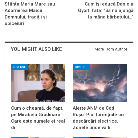
Sfânta Maria Mare sau
Cum își educă Daniela
Adormirea Maicii
Gyorfi fata: ”Să nu ajungă
Domnului, tradiții și
la mâna bărbatului…”
obiceiuri
YOU MIGHT ALSO LIKE
More From Author
DIVERSE
DIVERSE
Cum o cheamă, de fapt,
Alerte ANM de Cod
pe Mirabela Grădinaru.
Roșu. Ploi torențiale cu
Care este numele ei real
descărcări electrice.
di
Zonele unde va fi…