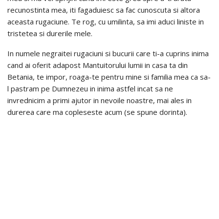
recunostinta mea, iti fagaduiesc sa fac cunoscuta si altora
aceasta rugaciune. Te rog, cu umilinta, sa imi aduci liniste in
tristetea si durerile mele.
In numele negraitei rugaciuni si bucurii care ti-a cuprins inima
cand ai oferit adapost Mantuitorului lumii in casa ta din
Betania, te impor, roaga-te pentru mine si familia mea ca sa-
l pastram pe Dumnezeu in inima astfel incat sa ne
invrednicim a primi ajutor in nevoile noastre, mai ales in
durerea care ma copleseste acum (se spune dorinta).