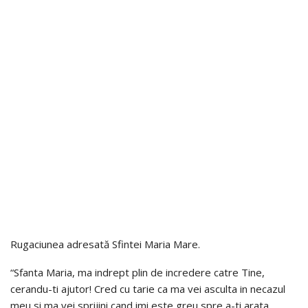
Rugaciunea adresată Sfintei Maria Mare.
“Sfanta Maria, ma indrept plin de incredere catre Tine,
cerandu-ti ajutor! Cred cu tarie ca ma vei asculta in necazul
meu si ma vei sprijini cand imi este greu spre a-ti arata