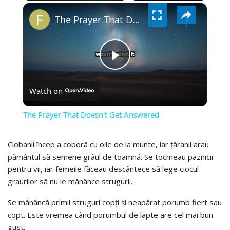
×
VIDEO
The Prayer That Doesn't Get Answered
PLAY
Watch on
VIDEO
The Prayer That Doesn't Get Answered
Ciobanii încep a coborâ cu oile de la munte, iar țăranii arau
pământul să semene grâul de toamnă. Se tocmeau paznicii
pentru vii, iar femeile făceau descântece să lege ciocul
graurilor să nu le mănânce strugurii.
Se mănâncă primii struguri copți și neapărat porumb fiert sau
copt. Este vremea când porumbul de lapte are cel mai bun
gust.