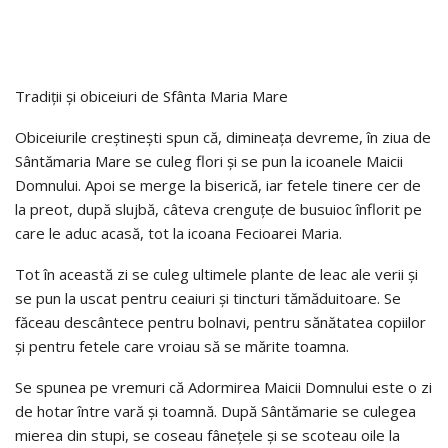
Tradiții și obiceiuri de Sfânta Maria Mare
Obiceiurile creștinești spun că, dimineața devreme, în ziua de
Sântămaria Mare se culeg flori și se pun la icoanele Maicii
Domnului. Apoi se merge la biserică, iar fetele tinere cer de
la preot, după slujbă, câteva crenguțe de busuioc înflorit pe
care le aduc acasă, tot la icoana Fecioarei Maria.
Tot în această zi se culeg ultimele plante de leac ale verii și
se pun la uscat pentru ceaiuri și tincturi tămăduitoare. Se
făceau descântece pentru bolnavi, pentru sănătatea copiilor
și pentru fetele care vroiau să se mărite toamna.
Se spunea pe vremuri că Adormirea Maicii Domnului este o zi
de hotar între vară și toamnă. După Sântămarie se culegea
mierea din stupi, se coseau fânețele și se scoteau oile la