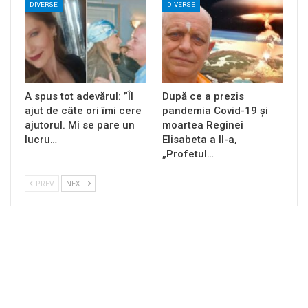
DIVERSE
DIVERSE
A spus tot adevărul: ”Îl
După ce a prezis
ajut de câte ori îmi cere
pandemia Covid-19 și
ajutorul. Mi se pare un
moartea Reginei
lucru…
Elisabeta a II-a,
„Profetul…
PREV
NEXT