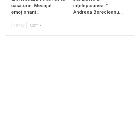
căsătorie. Mesajul
înțelepciunea…”
emoționant…
Andreea Berecleanu,…
PREV
NEXT