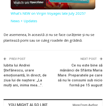
Watch on
VIDEO
What's NEW on Virgin Voyages late July 2025?
News + Updates
De asemenea, în această zi nu se face curățenie și nu se
plantează pomi sau se culeg roadele din grădină.
PREV POST
NEXT POST
Iubita lui Andrei
Ce nu este bine să
Ștefănescu, urare
mănânci de Sfânta Maria
emoționantă, în direct, de
Mare. Preparatele pe care
ziua lui de naștere: „La
să nu le consumi sub nicio
mulți ani, inima mea….”.
formă pe 15 august
YOU MIGHT ALSO LIKE
More From Author