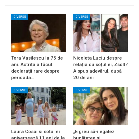
DIVERSE
DIVERSE
Tora Vasilescu la 75 de
Nicoleta Luciu despre
ani. Actrița a făcut
relația cu soțul ei, Zsolt?
declarații rare despre
A spus adevărul, după
perioada…
20 de ani
DIVERSE
DIVERSE
Laura Cosoi și soțul ei
„E greu să-i egalez
aniversează 11 ani de la
bunătatea și