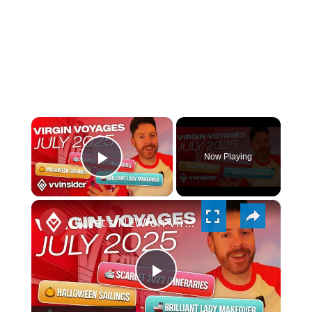
×
Now Playing
PLAY
×
VIDEO
What's NEW on Virgin Voyages late July 2025? News + Updates
PLAY