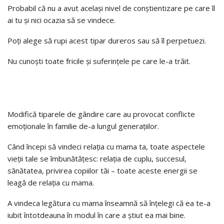
Probabil că nu a avut același nivel de conștientizare pe care îl
ai tu și nici ocazia să se vindece.
Poți alege să rupi acest tipar dureros sau să îl perpetuezi.
Nu cunoști toate fricile și suferințele pe care le-a trăit.
Modifică tiparele de gândire care au provocat conflicte
emoționale în familie de-a lungul generațiilor.
Când începi să vindeci relația cu mama ta, toate aspectele
vieții tale se îmbunătățesc: relația de cuplu, succesul,
sănătatea, privirea copiilor tăi – toate aceste energii se
leagă de relația cu mama.
A vindeca legătura cu mama înseamnă să înțelegi că ea te-a
iubit întotdeauna în modul în care a știut ea mai bine.