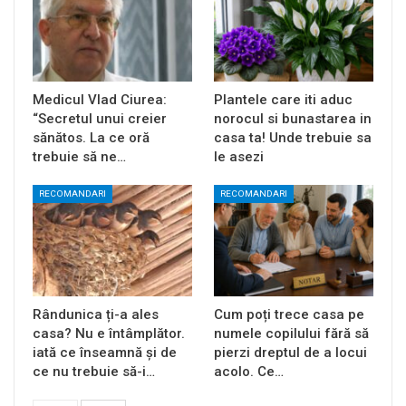
Medicul Vlad Ciurea:
Plantele care iti aduc
“Secretul unui creier
norocul si bunastarea in
sănătos. La ce oră
casa ta! Unde trebuie sa
trebuie să ne…
le asezi
RECOMANDARI
RECOMANDARI
Rândunica ți-a ales
Cum poți trece casa pe
casa? Nu e întâmplător.
numele copilului fără să
iată ce înseamnă și de
pierzi dreptul de a locui
ce nu trebuie să-i…
acolo. Ce…