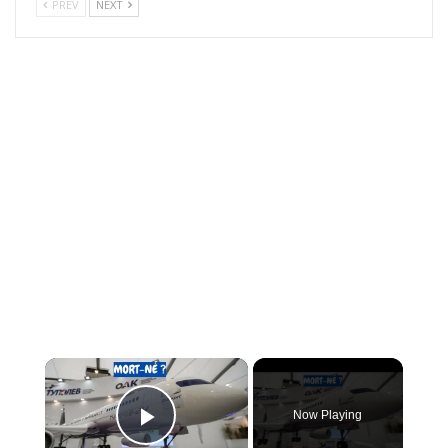
PREV
NEXT
×
Now Playing
PLAY