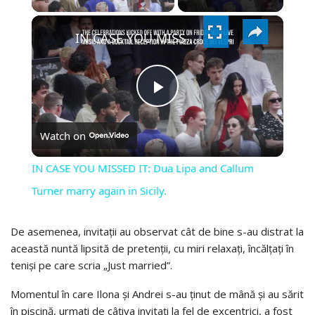
×
VIDEO
IN CASE YOU MISSED IT: Dua Lipa and Callum Turner marry again in Sicily.
PLAY
Watch on
VIDEO
IN CASE YOU MISSED IT: Dua Lipa and Callum
Turner marry again in Sicily.
De asemenea, invitații au observat cât de bine s-au distrat la
această nuntă lipsită de pretenții, cu miri relaxați, încălțați în
teniși pe care scria „Just married”.
Momentul în care Ilona și Andrei s-au ținut de mână și au sărit
în piscină, urmați de câțiva invitați la fel de excentrici, a fost