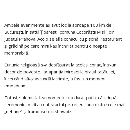
Ambele evenimente au avut loc la aproape 100 km de
București, în satul Țipărești, comuna Cocorăștii Mislii, din
județul Prahova. Acolo se află conacul cu piscină, restaurant
și grădină pe care mirii l-au închiriat pentru o noapte
memorabilă.
Cununia religioasă s-a desfășurat la același conac, într-un
decor de poveste, iar apariția miresei la brațul tatălui ei,
încercând să-și ascundă lacrimile, a fost un moment
emoționant.
Totuși, solemnitatea momentului a durat puțin, căci după
ceremonie, mirii au dat startul petrecerii, una dintre cele mai
„nebune” și frumoase din showbiz.