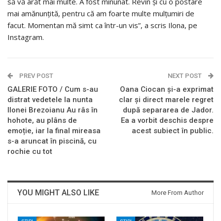
să vă arăt mai multe. A fost minunat. Revin și cu o postare
mai amănunțită, pentru că am foarte multe mulțumiri de
facut. Momentan mă simt ca într-un vis”, a scris Ilona, pe
Instagram.
PREV POST
NEXT POST
GALERIE FOTO / Cum s-au
Oana Ciocan și-a exprimat
distrat vedetele la nunta
clar și direct marele regret
Ilonei Brezoianu Au râs în
după separarea de Jador.
hohote, au plâns de
Ea a vorbit deschis despre
emoție, iar la final mireasa
acest subiect în public.
s-a aruncat în piscină, cu
rochie cu tot
YOU MIGHT ALSO LIKE
More From Author