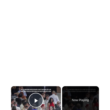
×
Now Playing
PLAY