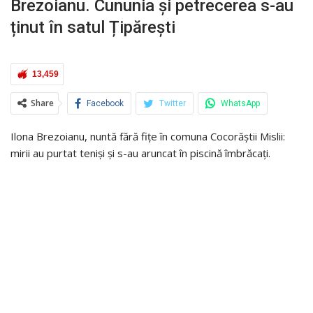
Brezoianu. Cununia și petrecerea s-au
ținut în satul Țipărești
13,459
Share
Facebook
Twitter
WhatsApp
Ilona Brezoianu, nuntă fără fițe în comuna Cocorăștii Mislii:
mirii au purtat teniși și s-au aruncat în piscină îmbrăcați.