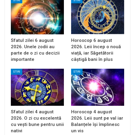
STIRI
STIRI
Sfatul zilei 6 august
Horoscop 6 august
2026. Unele zodii au
2026. Leii încep o nouă
parte de o zi cu decizii
viață, iar Săgetătorii
importante
câștigă bani în plus
STIRI
STIRI
Sfatul zilei 4 august
Horoscop 4 august
2026. O zi cu excelentă
2026. Leii sunt pe val iar
cu vești bune pentru unii
Balanțele își împlinesc
nativi
un vis