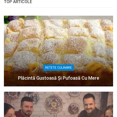
TOP ARTICOLE
RETETE CULINARE
Plăcintă Gustoasă Și Pufoasă Cu Mere