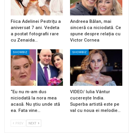
Fiica Adelinei Pestrițu a
Andreea Bălan, mai
aniversat 7 ani. Vedeta
sinceră ca niciodată. Ce
a postat fotografii rare
spune despre relația cu
cu Zenaida…
Victor Cornea
SHOWBIZ
SHOWBIZ
“Eu nu m-am dus
VIDEO/ Iulia Vântur
niciodată la nora mea
cucerește India.
acasă. Nu știu unde stă
Superba artistă este pe
ea. Fata vine…
val cu noua ei melodie…
PREV
NEXT