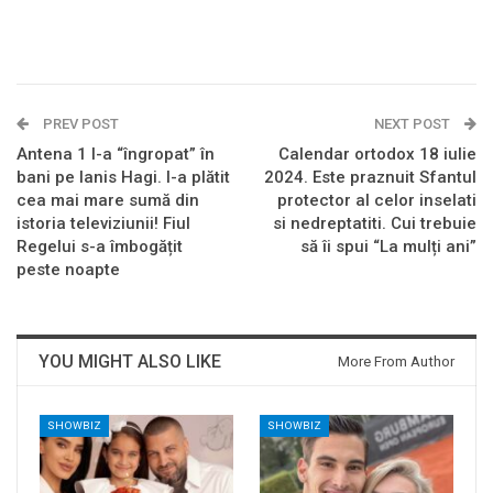
PREV POST
NEXT POST
Antena 1 l-a “îngropat” în
Calendar ortodox 18 iulie
bani pe Ianis Hagi. I-a plătit
2024. Este praznuit Sfantul
cea mai mare sumă din
protector al celor inselati
istoria televiziunii! Fiul
si nedreptatiti. Cui trebuie
Regelui s-a îmbogățit
să îi spui “La mulți ani”
peste noapte
YOU MIGHT ALSO LIKE
More From Author
SHOWBIZ
SHOWBIZ