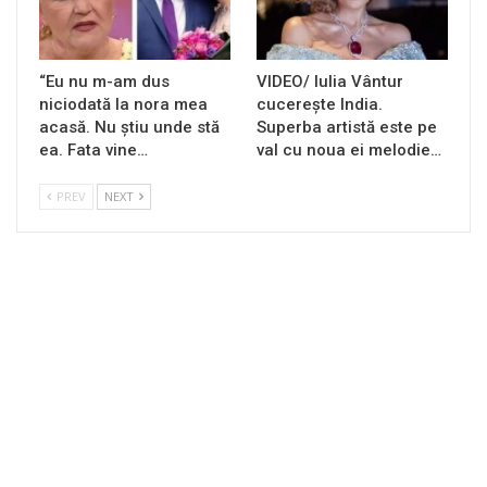
“Eu nu m-am dus
VIDEO/ Iulia Vântur
niciodată la nora mea
cucerește India.
acasă. Nu știu unde stă
Superba artistă este pe
ea. Fata vine…
val cu noua ei melodie…
PREV
NEXT