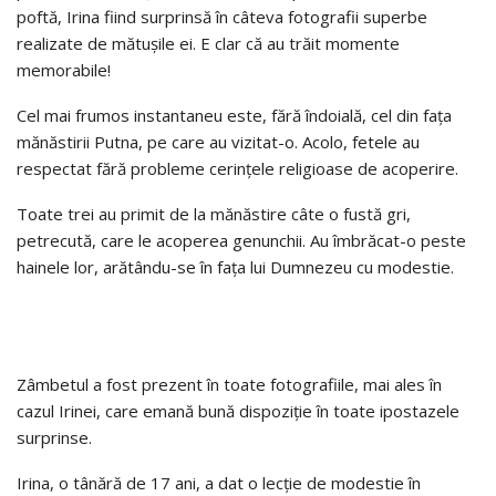
poftă, Irina fiind surprinsă în câteva fotografii superbe
realizate de mătușile ei. E clar că au trăit momente
memorabile!
Cel mai frumos instantaneu este, fără îndoială, cel din fața
mănăstirii Putna, pe care au vizitat-o. Acolo, fetele au
respectat fără probleme cerințele religioase de acoperire.
Toate trei au primit de la mănăstire câte o fustă gri,
petrecută, care le acoperea genunchii. Au îmbrăcat-o peste
hainele lor, arătându-se în fața lui Dumnezeu cu modestie.
Zâmbetul a fost prezent în toate fotografiile, mai ales în
cazul Irinei, care emană bună dispoziție în toate ipostazele
surprinse.
Irina, o tânără de 17 ani, a dat o lecție de modestie în