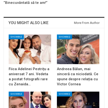
”Binecuvântată să te am!”
YOU MIGHT ALSO LIKE
More From Author
SHOWBIZ
SHOWBIZ
Fiica Adelinei Pestrițu a
Andreea Bălan, mai
aniversat 7 ani. Vedeta
sinceră ca niciodată. Ce
a postat fotografii rare
spune despre relația cu
cu Zenaida…
Victor Cornea
SHOWBIZ
SHOWBIZ