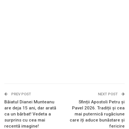
PREV POST
NEXT POST
Băiatul Dianei Munteanu
Sfinții Apostoli Petru și
are deja 15 ani, dar arată
Pavel 2026. Tradiții și cea
ca un bărbat! Vedeta a
mai puternică rugăciune
surprins cu cea mai
care iți aduce bunăstare și
recentă imagine!
fericire