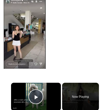
×
Now Playing
PLAY