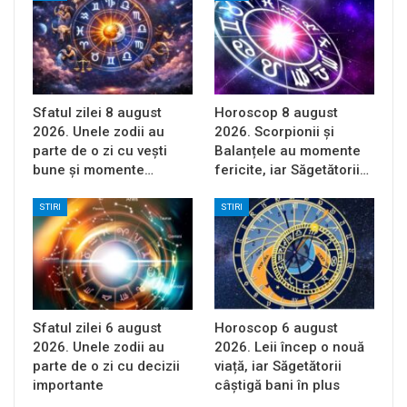
Sfatul zilei 8 august
Horoscop 8 august
2026. Unele zodii au
2026. Scorpionii și
parte de o zi cu vești
Balanțele au momente
bune și momente…
fericite, iar Săgetătorii…
STIRI
STIRI
Sfatul zilei 6 august
Horoscop 6 august
2026. Unele zodii au
2026. Leii încep o nouă
parte de o zi cu decizii
viață, iar Săgetătorii
importante
câștigă bani în plus