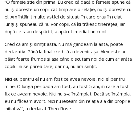
“O femeie știe din prima. Eu cred că dacă o femeie spune că
nu-și dorește un copil cât timp are o relație, nu își dorește cu
el. Am întâlnit multe astfel de situații în care erau în relații
lungi și spuneau că nu vor copii, că își trăiesc tinerețea, iar
după ce s-au despărțit, a apărut imediat un copil.
Cred că am și simțit asta. Nu mă gândeam la asta, poate
declarativ. Până la final cred că a devenit așa. Alex este un
băiat foarte frumos și așa când discutam noi de cum ar arăta
copilul ni se părea tare, dar nu, nu am simțit.
Nici eu pentru el nu am fost ce avea nevoie, nici el pentru
mine. O lungă perioadă am fost, au fost 5 ani, în care a fost
fix ce aveam nevoie. Nici nu s-a întâmplat. Dacă se întâmpla,
eu nu făceam avort. Nici nu ieșeam din relația aia din proprie
inițiativă”, a declarat Theo Rose