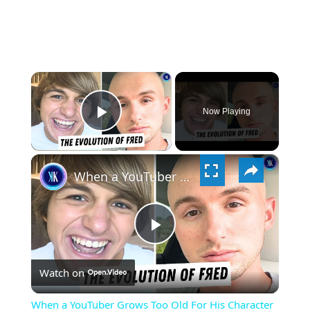
×
Now Playing
PLAY
×
VIDEO
When a YouTuber Grows Too Old For His Character
PLAY
Watch on
VIDEO
When a YouTuber Grows Too Old For His Character