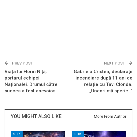
PREV POST
NEXT POST
Viața lui Florin Niță,
Gabriela Cristea, declarații
portarul echipei
incendiare după 11 ani de
Naționalei. Drumul către
relație cu Tavi Clonda.
succes a fost anevoios
„Uneori mă sperie…”
YOU MIGHT ALSO LIKE
More From Author
STIRI
STIRI