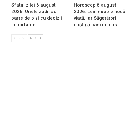
Sfatul zilei 6 august
Horoscop 6 august
2026. Unele zodii au
2026. Leii încep o nouă
parte de o zi cu decizii
viață, iar Săgetătorii
importante
câștigă bani în plus
PREV
NEXT