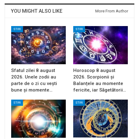
YOU MIGHT ALSO LIKE
More From Author
STIRI
STIRI
Sfatul zilei 8 august
Horoscop 8 august
2026. Unele zodii au
2026. Scorpionii și
parte de o zi cu vești
Balanțele au momente
bune și momente…
fericite, iar Săgetătorii…
STIRI
STIRI