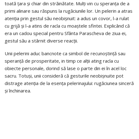
toată țara și chiar din străinătate. Mulți vin cu speranța de a
primi alinare sau răspuns la rugăciunile lor. Un pelerin a atras
atenția prin gestul său neobișnuit: a adus un covor, l-a rulat
cu grijă și l-a atins de racla cu moaștele sfintei. Explicând că
era un cadou special pentru Sfânta Parascheva de ziua ei,
gestul său a stârnit diverse reacții.
Unii pelerini aduc bancnote ca simbol de recunoștință sau
speranță de prosperitate, in timp ce alții ating racla cu
obiecte personale, dorind să lase o parte din ei în acel loc
sacru. Totuși, unii consideră că gesturile neobișnuite pot
distrage atenția de la esența pelerinajului: rugăciunea sinceră
și închinarea.