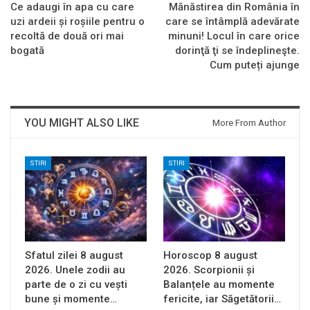
Ce adaugi în apa cu care
Mănăstirea din România în
uzi ardeii și roșiile pentru o
care se întâmplă adevărate
recoltă de două ori mai
minuni! Locul în care orice
bogată
dorinţă ţi se îndeplineşte.
Cum puteți ajunge
YOU MIGHT ALSO LIKE
More From Author
STIRI
STIRI
Sfatul zilei 8 august
Horoscop 8 august
2026. Unele zodii au
2026. Scorpionii și
parte de o zi cu vești
Balanțele au momente
bune și momente…
fericite, iar Săgetătorii…