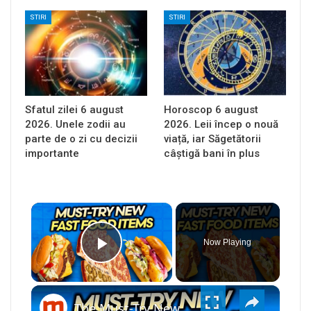
STIRI
STIRI
Sfatul zilei 6 august
Horoscop 6 august
2026. Unele zodii au
2026. Leii încep o nouă
parte de o zi cu decizii
viață, iar Săgetătorii
importante
câștigă bani în plus
×
Now Playing
PLAY
×
VIDEO
The Must-Try New Fast Food Items Of 2026 (So Far)