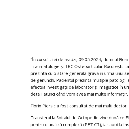
“În cursul zilei de astăzi, 09.05.2024, domnul Florin
Traumatologie și TBC Osteoarticular București. La 
prezintă cu o stare generală gravă în urma unui se
de genunchi. Pacientul prezintă multiple patologii
efectua investigații de laborator și imagistice în 
detalii atunci când vom avea mai multe informații”,
Florin Piersic a fost consultat de mai mulți doctori
Transferul la Spitalul de Ortopedie vine după ce Flor
pentru o analiză complexă (PET CT), iar apoi la Insti