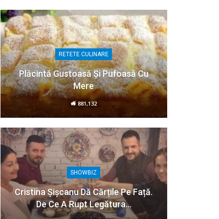
RETETE CULINARE
Plăcintă Gustoasă Și Pufoasă Cu
Mere
881,132
SHOWBIZ
Cristina Șișcanu Dă Cărțile Pe Față.
De Ce A Rupt Legătura…