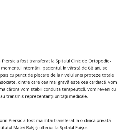
 Piersic a fost transferat la Spitalul Clinic de Ortopedie-
momentul internării, pacientul, în vârstă de 88 ani, se
psis cu punct de plecare de la nivelul unei proteze totale
 asociate, dintre care cea mai gravă este cea cardiacă. Vom
urma cărora vom stabili conduita terapeutică. Vom reveni cu
 au transmis reprezentanții unității medicale.
in Piersic a fost mai întâi transferat la o clinică privată
tutul Matei Balş și ulterior la Spitalul Foişor.