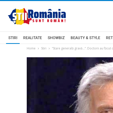
STIRI
REALITATE
SHOWBIZ
BEAUTY & STYLE
RET
Home
Stiri
“Stare generală gravă…”. Doctorii au făcut d