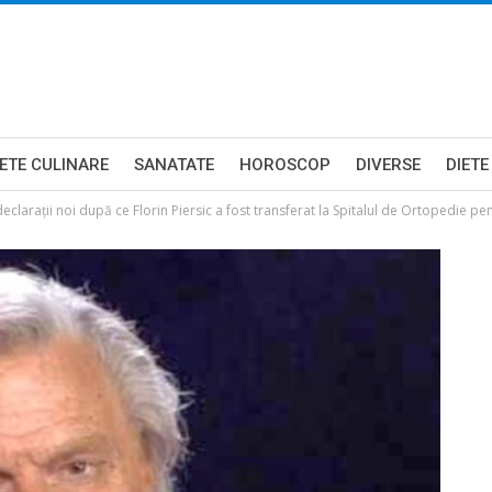
ETE CULINARE
SANATATE
HOROSCOP
DIVERSE
DIETE
eclarații noi după ce Florin Piersic a fost transferat la Spitalul de Ortopedie pen