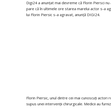
Digi24 a anunțat mai devreme că Florin Piersci nu a
pare că în ultimele ore starea marelui actor s-a a
lui Florin Piersic s-a agravat, anunță DIGI24.
Florin Piersic, unul dintre cei mai cunoscuți actori 
supus unei intervenții chirurgicale. Medicii au furn