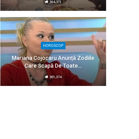
364,371
HOROSCOP
Mariana Cojocaru Anunță Zodiile
Care Scapă De Toate…
301,374