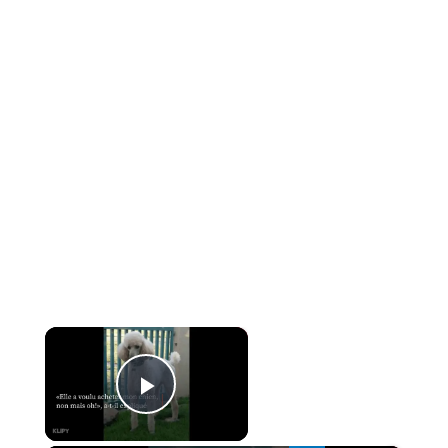
×
Now Playing
PLAY