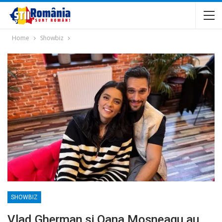
Home
Showbiz
SHOWBIZ
Vlad Gherman și Oana Moșneagu au