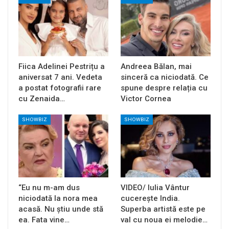
Fiica Adelinei Pestrițu a
Andreea Bălan, mai
aniversat 7 ani. Vedeta
sinceră ca niciodată. Ce
a postat fotografii rare
spune despre relația cu
cu Zenaida…
Victor Cornea
SHOWBIZ
SHOWBIZ
“Eu nu m-am dus
VIDEO/ Iulia Vântur
niciodată la nora mea
cucerește India.
acasă. Nu știu unde stă
Superba artistă este pe
ea. Fata vine…
val cu noua ei melodie…