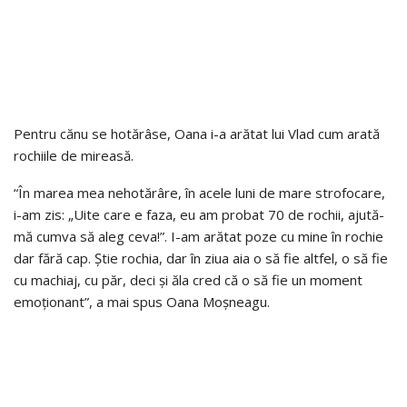
Pentru cănu se hotărâse, Oana i-a arătat lui Vlad cum arată
rochiile de mireasă.
“În marea mea nehotărâre, în acele luni de mare strofocare,
i-am zis: „Uite care e faza, eu am probat 70 de rochii, ajută-
mă cumva să aleg ceva!”. I-am arătat poze cu mine în rochie
dar fără cap. Știe rochia, dar în ziua aia o să fie altfel, o să fie
cu machiaj, cu păr, deci și ăla cred că o să fie un moment
emoționant”, a mai spus Oana Moșneagu.