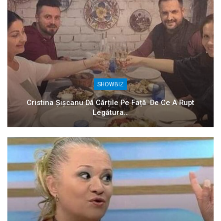
SHOWBIZ
Cristina Șișcanu Dă Cărțile Pe Față. De Ce A Rupt
Legătura…