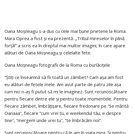
Oana Moșneagu s-a dus cu cele mai bune prietene la Roma.
Mara Oprea a fost și ea prezentă. „Tribul mireselor în plină
forță!” a scris ea în dreptul mai multor imagini, în care apare
alături de Oana Moșneagu și celelalte fete.
Oana Moșneagu fotografii de la Roma cu burlăcițele
“Știți ce înseamnă să fii toată un zâmbet? Cam așa am fost
eu alături de fetele mele. Am avut parte de patru zile așa
cum nici n-aș fi putut să mi le imaginez. Sunt recunoscătoare
pentru fiecare dintre ele și pentru toate momentele. Pentru
fiecare zâmbet, îmbrățișare, fiecare fredonare pe “Se mărită
Oanaaa”, fiecare “cum vrei tu, e weekendul tău, e despre
tine”, “mergem unde vrei tu”, “te îmbrăcăm noi”.
Sunt recunoscătoare pentru că le am în viața mea. Și pentru