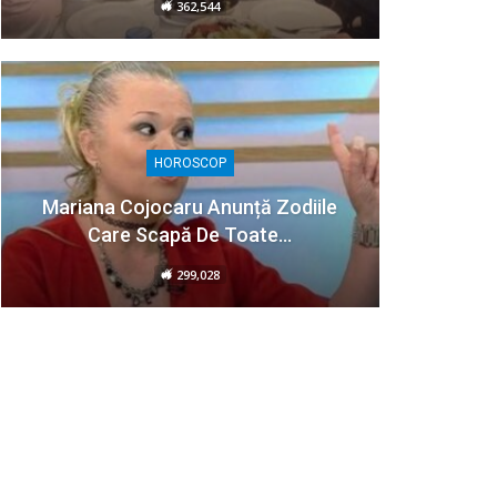
362,544
HOROSCOP
Mariana Cojocaru Anunță Zodiile
Care Scapă De Toate…
299,028