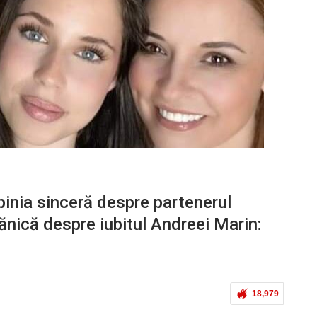
pinia sinceră despre partenerul
nică despre iubitul Andreei Marin:
18,979