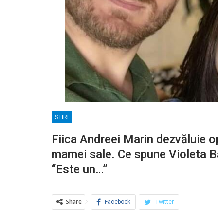
STIRI
Fiica Andreei Marin dezvăluie o
mamei sale. Ce spune Violeta Bă
“Este un…”
Share
Facebook
Twitter