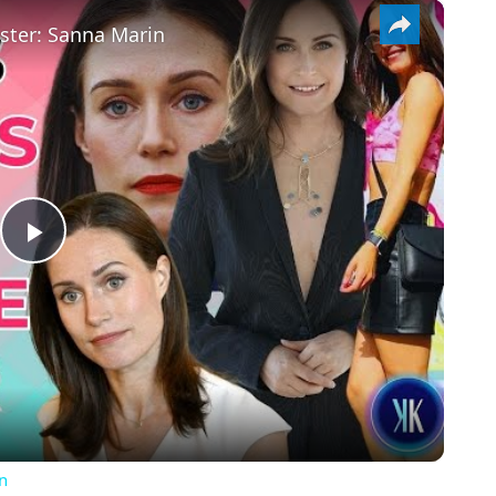
×
ster: Sanna Marin
PLAY
VIDEO
n