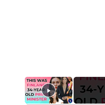
×
PLAY