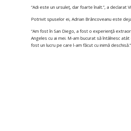
“Adi este un ursuleț, dar foarte înalt.”, a declarat V
Potrivit spuselor ei, Adrian Brâncoveanu este deja
“Am fost în San Diego, a fost o experienţă extrao
Angeles cu ai mei. M-am bucurat să întâlnesc atât d
fost un lucru pe care l-am făcut cu inimă deschisă.”