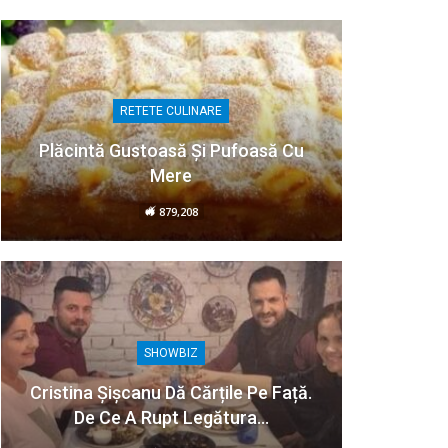
RETETE CULINARE
Plăcintă Gustoasă Și Pufoasă Cu
Mere
879,208
SHOWBIZ
Cristina Șișcanu Dă Cărțile Pe Față.
De Ce A Rupt Legătura…