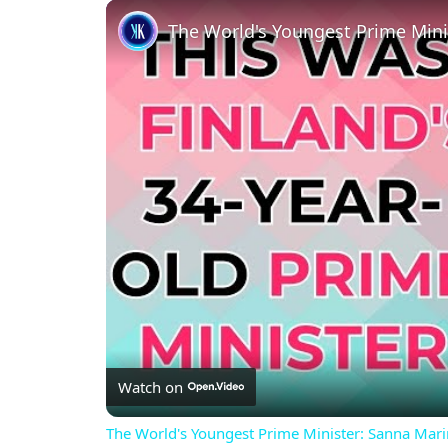
VIDEO
The World's Youngest Prime Mini
Watch on
The World's Youngest Prime Minister: Sanna Mari