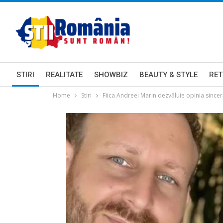
STIRI
REALITATE
SHOWBIZ
BEAUTY & STYLE
RET
Home
Stiri
Fiica Andreei Marin dezvăluie opinia since