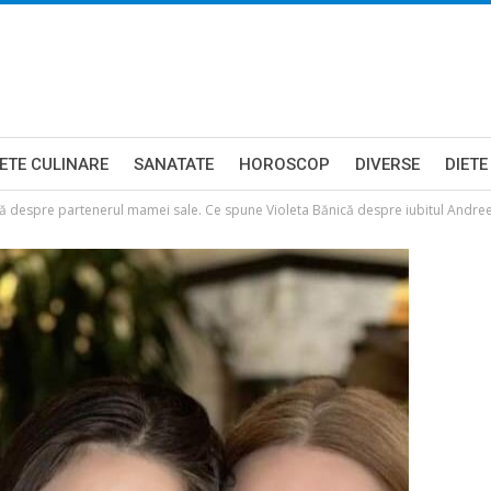
ETE CULINARE
SANATATE
HOROSCOP
DIVERSE
DIETE
ră despre partenerul mamei sale. Ce spune Violeta Bănică despre iubitul Andree