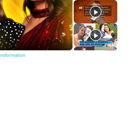
AY
DEO
ansformation