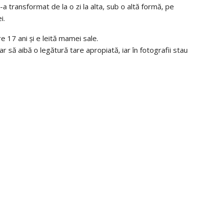
a transformat de la o zi la alta, sub o altă formă, pe
i.
re 17 ani și e leită mamei sale.
par să aibă o legătură tare apropiată, iar în fotografii stau