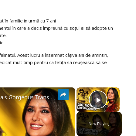
 în familie în urmă cu 7 ani
ntul în care a decis împreună cu soțul ei să adopte un
ate.
ie.
linatul. Acest lucru a însemnat câțiva ani de amintiri,
edicat mult timp pentru ca fetița să reușească să se
×
×
Salma Hayek's Daughter Valentina's Gorgeous Transformation
PLAY
VIDEO
Now Playing