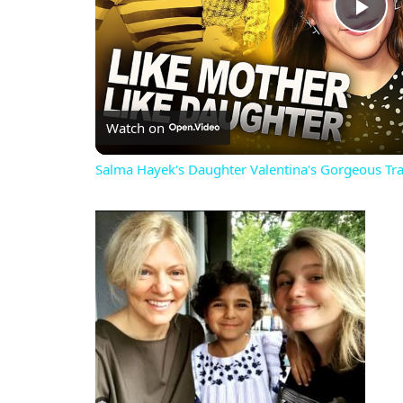
PL
VI
Watch on
Salma Hayek's Daughter Valentina's Gorgeous Tr