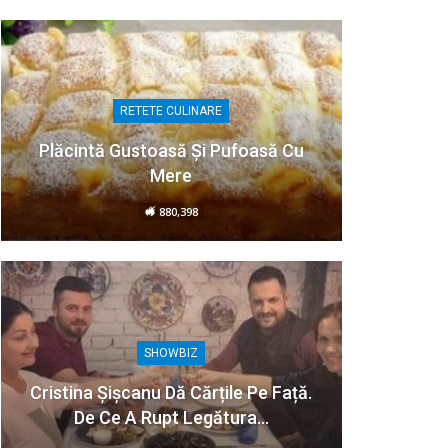
RETETE CULINARE
Plăcintă Gustoasă Și Pufoasă Cu
Mere
880,398
SHOWBIZ
Cristina Șișcanu Dă Cărțile Pe Față.
De Ce A Rupt Legătura…