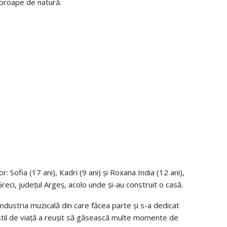
, aproape de natură.
 lor: Sofia (17 ani), Kadri (9 ani) și Roxana India (12 ani),
reci, județul Argeș, acolo unde și-au construit o casă.
ndustria muzicală din care făcea parte și s-a dedicat
cest stil de viață a reușit să găsească multe momente de