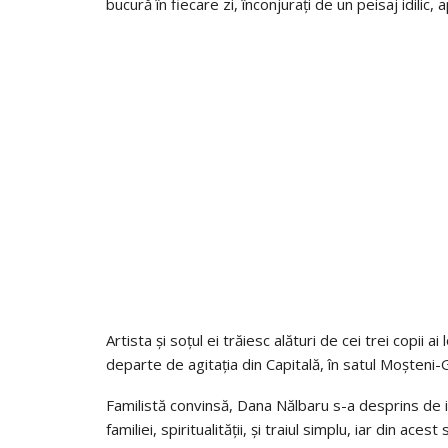
bucură în fiecare zi, înconjurați de un peisaj idilic
Artista și soțul ei trăiesc alături de cei trei copii ai
departe de agitația din Capitală, în satul Moșteni-G
Familistă convinsă, Dana Nălbaru s-a desprins de i
familiei, spiritualității, și traiul simplu, iar din a