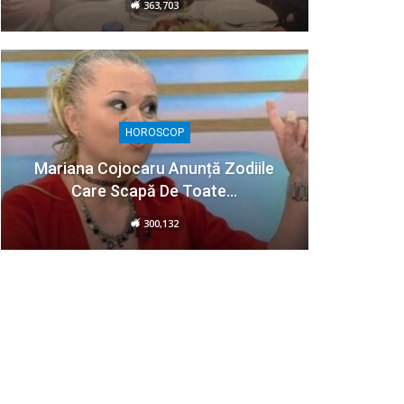
363,703
HOROSCOP
Mariana Cojocaru Anunță Zodiile
Care Scapă De Toate…
300,132