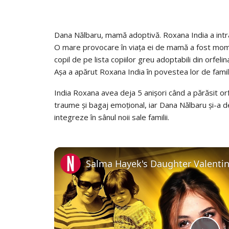
Dana Nălbaru, mamă adoptivă. Roxana India a intrat
O mare provocare în viața ei de mamă a fost mome
copil de pe lista copiilor greu adoptabili din orfelin
Așa a apărut Roxana India în povestea lor de famil
India Roxana avea deja 5 anișori când a părăsit orfe
traume și bagaj emoțional, iar Dana Nălbaru și-a d
integreze în sânul noii sale familii.