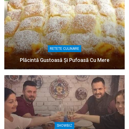
RETETE CULINARE
Plăcintă Gustoasă Și Pufoasă Cu Mere
SHOWBIZ