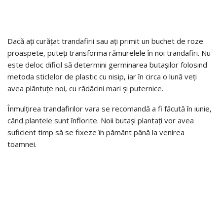
Dacă ați curățat trandafirii sau ați primit un buchet de roze
proaspete, puteți transforma rămurelele în noi trandafiri. Nu
este deloc dificil să determini germinarea butașilor folosind
metoda sticlelor de plastic cu nisip, iar în circa o lună veți
avea plăntuțe noi, cu rădăcini mari și puternice.
Înmulțirea trandafirilor vara se recomandă a fi făcută în iunie,
când plantele sunt înflorite. Noii butași plantați vor avea
suficient timp să se fixeze în pământ până la venirea
toamnei.