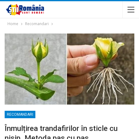
Home
Recomandari
RECOMANDARI
Înmulțirea trandafirilor în sticle cu
nisip. Metoda pas cu pas