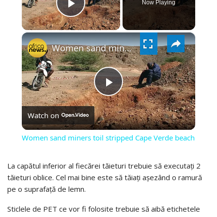
Now Playing
PLAY
×
VIDEO
Women sand miners toil stripped Cape Verde beach
PLAY
Watch on
VIDEO
Women sand miners toil stripped Cape Verde beach
La capătul inferior al fiecărei tăieturi trebuie să executați 2
tăieturi oblice. Cel mai bine este să tăiați așezând o ramură
pe o suprafață de lemn.
Sticlele de PET ce vor fi folosite trebuie să aibă etichetele