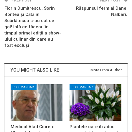
PREV POST
NEXT POST
Florin Dumitrescu, Sorin
Răspunsul ferm al Danei
Bontea și Cătălin
Nălbaru
Scărlătescu s-au dat de
gol! Iată ce făceau în
timpul primei ediții a show-
ului culinar din care au
fost excluși
YOU MIGHT ALSO LIKE
More From Author
RECOMANDARI
RECOMANDARI
Medicul Vlad Ciurea:
Plantele care iti aduc