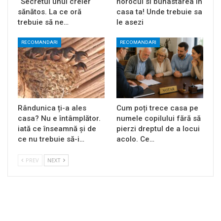
“Secretul unui creier
norocul si bunastarea in
sănătos. La ce oră
casa ta! Unde trebuie sa
trebuie să ne…
le asezi
RECOMANDARI
RECOMANDARI
Rândunica ți-a ales
Cum poți trece casa pe
casa? Nu e întâmplător.
numele copilului fără să
iată ce înseamnă și de
pierzi dreptul de a locui
ce nu trebuie să-i…
acolo. Ce…
PREV
NEXT