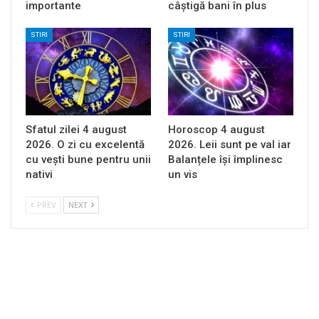
importante
câștigă bani în plus
STIRI
STIRI
Sfatul zilei 4 august
Horoscop 4 august
2026. O zi cu excelentă
2026. Leii sunt pe val iar
cu vești bune pentru unii
Balanțele își împlinesc
nativi
un vis
PREV
NEXT