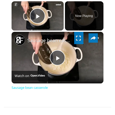
×
Now Playing
PLAY
×
VIDEO
Sausage bean casserole
PLAY
Watch on
VIDEO
Sausage bean casserole