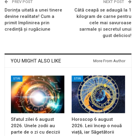
PREV POST
NEXT POST
Dorința uitată a unei tinere
Câtă ceapă se adaugă la 1
devine realitate! Cum a
kilogram de carne pentru
primit împlinirea prin
cele mai savuroase
credință și rugăciune
sarmale și secretul unui
gust delicios!
YOU MIGHT ALSO LIKE
More From Author
STIRI
STIRI
Sfatul zilei 6 august
Horoscop 6 august
2026. Unele zodii au
2026. Leii încep o nouă
parte de o zi cu decizii
viață, iar Săgetătorii