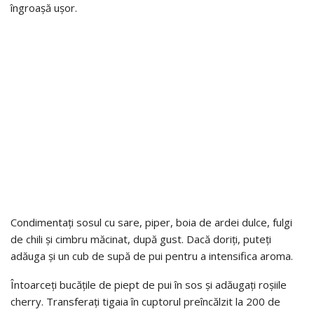
îngroașă ușor.
Condimentați sosul cu sare, piper, boia de ardei dulce, fulgi
de chili și cimbru măcinat, după gust. Dacă doriți, puteți
adăuga și un cub de supă de pui pentru a intensifica aroma.
Întoarceți bucățile de piept de pui în sos și adăugați roșiile
cherry. Transferați tigaia în cuptorul preîncălzit la 200 de