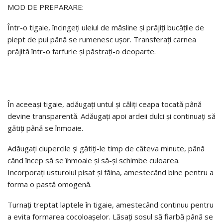
MOD DE PREPARARE:
Într-o tigaie, încingeți uleiul de măsline și prăjiți bucățile de
piept de pui până se rumenesc ușor. Transferați carnea
prăjită într-o farfurie și păstrați-o deoparte.
În aceeași tigaie, adăugați untul și căliți ceapa tocată până
devine transparentă. Adăugați apoi ardeii dulci și continuați să
gătiți până se înmoaie.
Adăugați ciupercile și gătiți-le timp de câteva minute, până
când încep să se înmoaie și să-și schimbe culoarea.
Incorporați usturoiul pisat și făina, amestecând bine pentru a
forma o pastă omogenă.
Turnați treptat laptele în tigaie, amestecând continuu pentru
a evita formarea cocoloașelor. Lăsați sosul să fiarbă până se