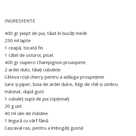
INGREDIENTE
400 gr piept de pui, tăiat în bucăți medii
250 ml lapte
1 ceapă, tocată fin
1 cățel de usturoi, pisat
400 gr ciuperci Champignon proaspete
2 ardei dulci, tăiați cubulețe
Câteva roșii cherry pentru a adăuga prospețime
Sare și piper, boia de ardei dulce, fulgi de chili și cimbru
măcinat, după gust
1 cubuleț supă de pui (opțional)
20 g unt
40 ml ulei de măsline
1 lingură cu vârf făină
Cașcaval ras, pentru a îmbogăți gustul