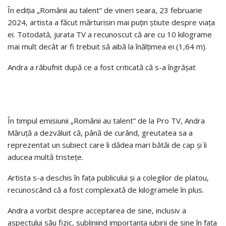
În ediția „Românii au talent” de vineri seara, 23 februarie
2024, artista a făcut mărturisiri mai puțin știute despre viața
ei. Totodată, jurata TV a recunoscut că are cu 10 kilograme
mai mult decât ar fi trebuit să aibă la înălțimea ei (1,64 m).
Andra a răbufnit după ce a fost criticată că s-a îngrășat
În timpul emisiunii „Românii au talent” de la Pro TV, Andra
Măruță a dezvăluit că, până de curând, greutatea sa a
reprezentat un subiect care îi dădea mari bătăi de cap și îi
aducea multă tristețe.
Artista s-a deschis în fața publicului și a colegilor de platou,
recunoscând că a fost complexată de kilogramele în plus.
Andra a vorbit despre acceptarea de sine, inclusiv a
aspectului său fizic, subliniind importanța iubirii de sine în fața