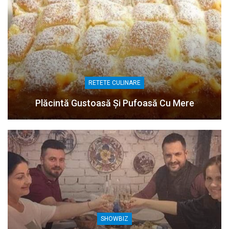
RETETE CULINARE
Plăcintă Gustoasă Și Pufoasă Cu Mere
SHOWBIZ