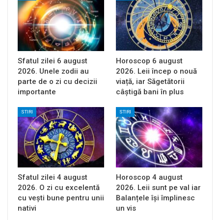
Sfatul zilei 6 august
Horoscop 6 august
2026. Unele zodii au
2026. Leii încep o nouă
parte de o zi cu decizii
viață, iar Săgetătorii
importante
câștigă bani în plus
STIRI
STIRI
Sfatul zilei 4 august
Horoscop 4 august
2026. O zi cu excelentă
2026. Leii sunt pe val iar
cu vești bune pentru unii
Balanțele își împlinesc
nativi
un vis