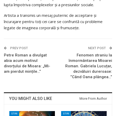
lupta împotriva complexelor și a presiunilor sociale.
Artista a transmis un mesaj puternic de acceptare și
încurajare pentru toți cei care se confruntă cu probleme
legate de imaginea corporală și frumusețe.
PREV POST
NEXT POST
Petre Roman a divulgat
Fenomen straniu la
abia acum motivul
înmormântarea Mioarei
divorțului de Mioara: „Mi-
Roman. Gabriela Lucuțar,
am pierdut mințile…”
dezvăluiri dureroase:
”Când Oana plângea…”
YOU MIGHT ALSO LIKE
More From Author
STIRI
STIRI