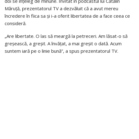
doi se înțeleg de minune. Invitat în podcastul lui Cătălin
Măruță, prezentatorul TV a dezvăluit că a avut mereu
încredere în fiica sa și i-a oferit libertatea de a face ceea ce
consideră.
„Are libertate. O las să meargă la petreceri. Am lăsat-o să
greșească, a greșit. A învățat, a mai greșit o dată. Acum
suntem iară pe o linie bună”, a spus prezentatorul TV.