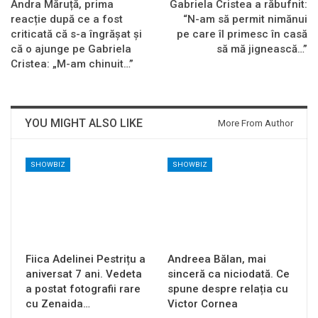
Andra Măruță, prima
Gabriela Cristea a răbufnit:
reacție după ce a fost
“N-am să permit nimănui
criticată că s-a îngrășat și
pe care îl primesc în casă
că o ajunge pe Gabriela
să mă jignească…”
Cristea: „M-am chinuit…”
YOU MIGHT ALSO LIKE
More From Author
SHOWBIZ
SHOWBIZ
Fiica Adelinei Pestrițu a
Andreea Bălan, mai
aniversat 7 ani. Vedeta
sinceră ca niciodată. Ce
a postat fotografii rare
spune despre relația cu
cu Zenaida…
Victor Cornea