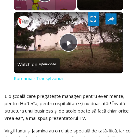
PLAY
×
VIDEO
Romania - Transylvania
PLAY
Watch on
VIDEO
Romania - Transylvania
E o școală care pregătește manageri pentru evenimente,
pentru HoReCa, pentru ospitalitate și nu doar atât! Învață
structura unui business și de acolo poate să facă chiar orice
vrea ea!”, a mai spus prezentatorul TV.
Virgil Ianțu și Jasmina au o relație specială de tată-fiică, iar cei