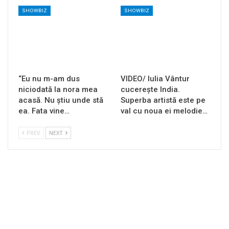
SHOWBIZ
SHOWBIZ
“Eu nu m-am dus
VIDEO/ Iulia Vântur
niciodată la nora mea
cucerește India.
acasă. Nu știu unde stă
Superba artistă este pe
ea. Fata vine…
val cu noua ei melodie…
PREV
NEXT