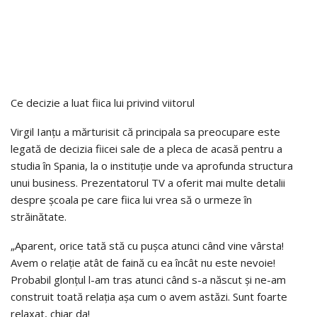
Ce decizie a luat fiica lui privind viitorul
Virgil Ianțu a mărturisit că principala sa preocupare este
legată de decizia fiicei sale de a pleca de acasă pentru a
studia în Spania, la o instituție unde va aprofunda structura
unui business. Prezentatorul TV a oferit mai multe detalii
despre școala pe care fiica lui vrea să o urmeze în
străinătate.
„Aparent, orice tată stă cu pușca atunci când vine vârsta!
Avem o relație atât de faină cu ea încât nu este nevoie!
Probabil glonțul l-am tras atunci când s-a născut și ne-am
construit toată relația așa cum o avem astăzi. Sunt foarte
relaxat, chiar da!