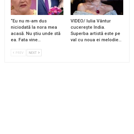
“Eu nu m-am dus
VIDEO/ Iulia Vântur
niciodată la nora mea
cucerește India.
acasă. Nu știu unde stă
Superba artistă este pe
ea. Fata vine…
val cu noua ei melodie…
PREV
NEXT