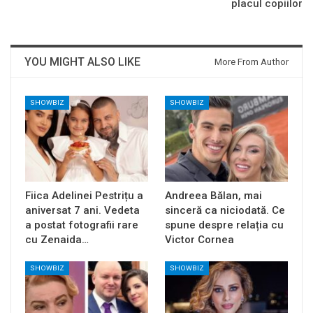
placul copiilor
YOU MIGHT ALSO LIKE
More From Author
SHOWBIZ
SHOWBIZ
Fiica Adelinei Pestrițu a
Andreea Bălan, mai
aniversat 7 ani. Vedeta
sinceră ca niciodată. Ce
a postat fotografii rare
spune despre relația cu
cu Zenaida…
Victor Cornea
SHOWBIZ
SHOWBIZ