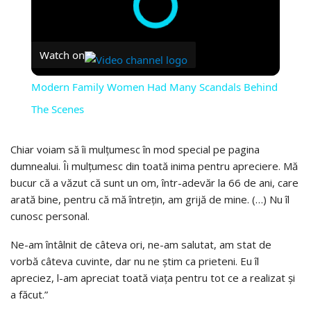
Watch on
Modern Family Women Had Many Scandals Behind
The Scenes
Chiar voiam să îi mulțumesc în mod special pe pagina
dumnealui. Îi mulțumesc din toată inima pentru apreciere. Mă
bucur că a văzut că sunt un om, într-adevăr la 66 de ani, care
arată bine, pentru că mă întrețin, am grijă de mine. (…) Nu îl
cunosc personal.
Ne-am întâlnit de câteva ori, ne-am salutat, am stat de
vorbă câteva cuvinte, dar nu ne știm ca prieteni. Eu îl
apreciez, l-am apreciat toată viața pentru tot ce a realizat și
a făcut.”