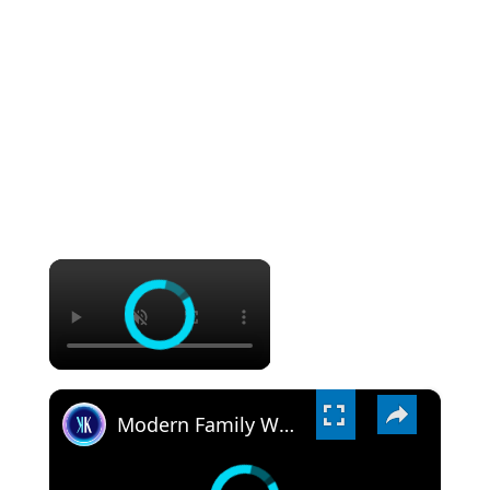
×
×
Modern Family Women Had Many Scandals Behind The Scenes