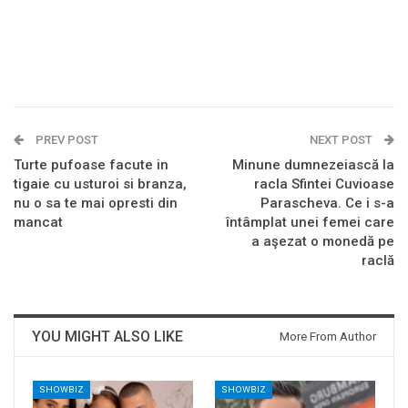
PREV POST
NEXT POST
Turte pufoase facute in
Minune dumnezeiască la
tigaie cu usturoi si branza,
racla Sfintei Cuvioase
nu o sa te mai opresti din
Parascheva. Ce i s-a
mancat
întâmplat unei femei care
a aşezat o monedă pe
raclă
YOU MIGHT ALSO LIKE
More From Author
SHOWBIZ
SHOWBIZ