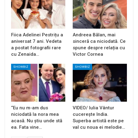
Fiica Adelinei Pestrițu a
Andreea Bălan, mai
aniversat 7 ani. Vedeta
sinceră ca niciodată. Ce
a postat fotografii rare
spune despre relația cu
cu Zenaida…
Victor Cornea
SHOWBIZ
SHOWBIZ
“Eu nu m-am dus
VIDEO/ Iulia Vântur
niciodată la nora mea
cucerește India.
acasă. Nu știu unde stă
Superba artistă este pe
ea. Fata vine…
val cu noua ei melodie…