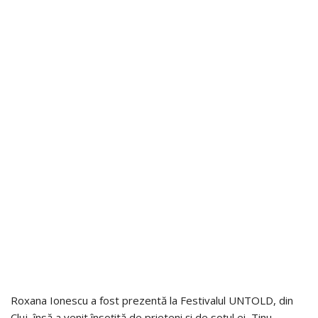
Roxana Ionescu a fost prezentă la Festivalul UNTOLD, din
Cluj, însă a venit însoțită de prieteni și de soțul ei, Tinu