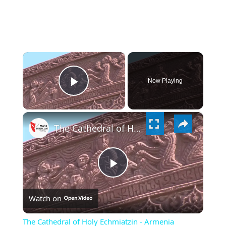
×
Now Playing
PLAY
×
VIDEO
The Cathedral of Holy Echmiatzin - Armenia
PLAY
Watch on
VIDEO
The Cathedral of Holy Echmiatzin - Armenia