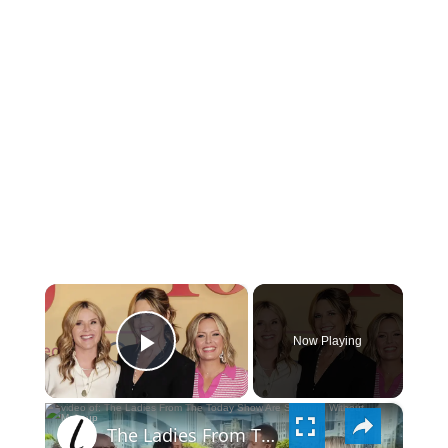
×
Now Playing
PLAY
×
VIDEO
The Ladies From The Today Show Are Stunning Without Makeup