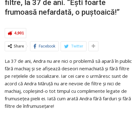
filtre, la 37 de ani. “Ești foarte
frumoasă nefardată, o puștoaică!”
4,901
Share
Facebook
Twitter
La 37 de ani, Andra nu are nici o problemă să apară în public
fără machiaj și se afișează deseori nemachiată și fără filtre
pe rețelele de socializare. Iar cei care o urmăresc sunt de
acord că Andra Măruță nu are nevoie de filtre și nici de
machiaj, copleșind-o tot timpul cu complimente legate de
frumusețea pielii ei. Iată cum arată Andra fără farduri și fără
filtre de înfrumusețare!