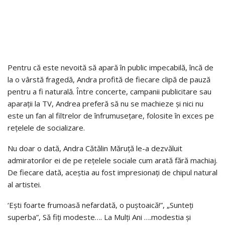
Pentru că este nevoită să apară în public impecabilă, încă de
la o vârstă fragedă, Andra profită de fiecare clipă de pauză
pentru a fi naturală. Între concerte, campanii publicitare sau
aparații la TV, Andrea preferă să nu se machieze și nici nu
este un fan al filtrelor de înfrumusețare, folosite în exces pe
rețelele de socializare.
Nu doar o dată, Andra Cătălin Măruță le-a dezvăluit
admiratorilor ei de pe rețelele sociale cum arată fără machiaj.
De fiecare dată, aceștia au fost impresionați de chipul natural
al artistei.
‘Ești foarte frumoasă nefardată, o puștoaică!”, „Sunteți
superba”, Să fiți modeste…. La Mulți Ani ….modestia și