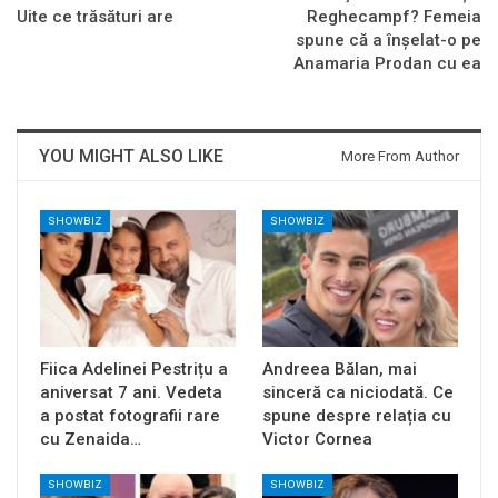
Uite ce trăsături are
Reghecampf? Femeia
spune că a înșelat-o pe
Anamaria Prodan cu ea
YOU MIGHT ALSO LIKE
More From Author
SHOWBIZ
SHOWBIZ
Fiica Adelinei Pestrițu a
Andreea Bălan, mai
aniversat 7 ani. Vedeta
sinceră ca niciodată. Ce
a postat fotografii rare
spune despre relația cu
cu Zenaida…
Victor Cornea
SHOWBIZ
SHOWBIZ