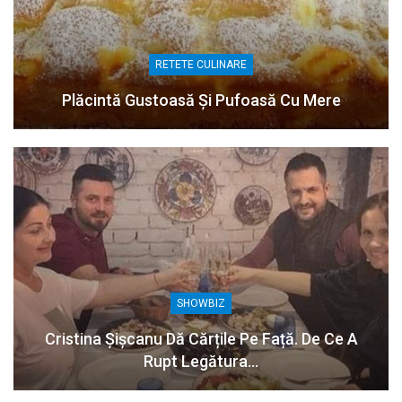
RETETE CULINARE
Plăcintă Gustoasă Și Pufoasă Cu Mere
SHOWBIZ
Cristina Șișcanu Dă Cărțile Pe Față. De Ce A
Rupt Legătura…