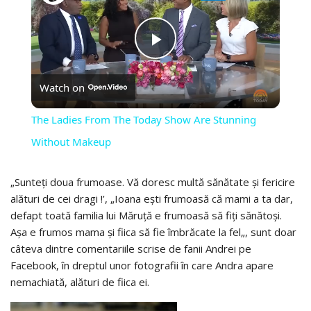
PLAY
Watch on
VIDEO
The Ladies From The Today Show Are Stunning
Without Makeup
„Sunteți doua frumoase. Vă doresc multă sănătate și fericire
alături de cei dragi !’, „Ioana ești frumoasă că mami a ta dar,
defapt toată familia lui Măruță e frumoasă să fiți sănătoși.
Așa e frumos mama și fiica să fie îmbrăcate la fel„, sunt doar
câteva dintre comentariile scrise de fanii Andrei pe
Facebook, în dreptul unor fotografii în care Andra apare
nemachiată, alături de fiica ei.