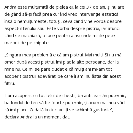
Andra este mulțumită de pielea ei, la cei 37 de ani, și nu are
de gând să-și facă prea curând vreo intervenție estetică,
însă o nemulțumește, totuși, ceva când vine vorba despre
aspectul tenului său. Este vorba despre pistrui, iar atunci
când se machiază, o face pentru a ascunde micile pete
maronii de pe chipul ei.
„Singura mea problemă e că am pistrui. Mai mulți. Și nu mă
omor după acești pistrui, îmi plac la alte persoane, dar la
mine nu. Ce mi se pare ciudat e că mulți ani mi-am tot
acoperit pistruii adevărați pe care îi am, nu ăștia din acest
filtru.
I-am acoperit cu tot felul de chestii, ba anticearcăn puternic,
ba fondul de ten să fie foarte puternic, și acum mai nou văd
că îmi place. O dată la cinci ani ți se schimbă gusturile’,
declara Andra la un moment dat.