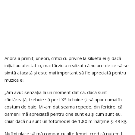
Andra a primit, uneori, critici cu privire la silueta ei și dacă
inițial au afectat-o, mai târziu a realizat că nu are de ce să se
simtă atacată și este mai important să fie apreciată pentru
muzica ei.
„Am avut senzația la un moment dat că, dacă sunt
cântăreață, trebuie să port XS la haine și să apar numai în
costum de baie. Mi-am dat seama repede, din fericire, că
oamenii mă apreciază pentru cine sunt eu și cum sunt eu,
chiar dacă nu sunt un fotomodel de 1,80 m înălțime și 49 kg.
Nu îmi place să mă compar cu alte femei, cred că putem fi