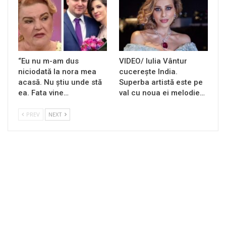
“Eu nu m-am dus
VIDEO/ Iulia Vântur
niciodată la nora mea
cucerește India.
acasă. Nu știu unde stă
Superba artistă este pe
ea. Fata vine…
val cu noua ei melodie…
PREV
NEXT