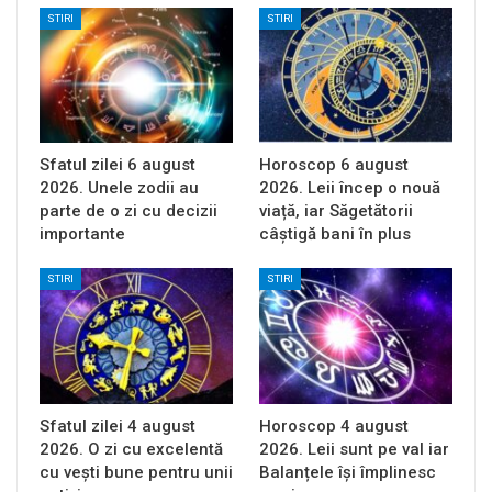
STIRI
STIRI
Sfatul zilei 6 august
Horoscop 6 august
2026. Unele zodii au
2026. Leii încep o nouă
parte de o zi cu decizii
viață, iar Săgetătorii
importante
câștigă bani în plus
STIRI
STIRI
Sfatul zilei 4 august
Horoscop 4 august
2026. O zi cu excelentă
2026. Leii sunt pe val iar
cu vești bune pentru unii
Balanțele își împlinesc