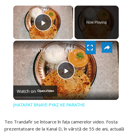
×
Now Playing
PLAY
×
VIDEO
JHATAPAT BNAYE PYAZ KE PARATHE
PLAY
Watch on
VIDEO
JHATAPAT BNAYE PYAZ KE PARATHE
Teo Trandafir se întoarce în fața camerelor video. Fosta
prezentatoare de la Kanal D, în vârstă de 55 de ani, actuală