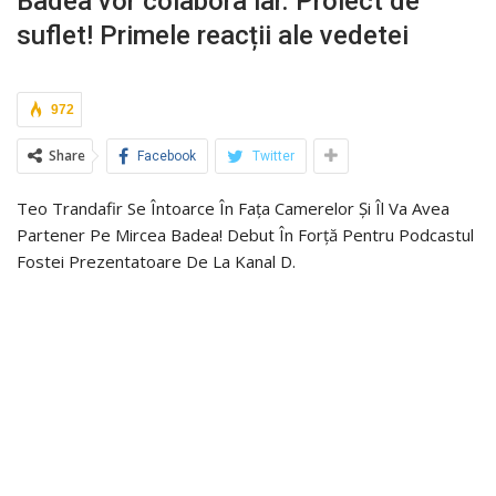
Badea vor colabora iar. Proiect de
suflet! Primele reacții ale vedetei
972
Share
Facebook
Twitter
Teo Trandafir Se Întoarce În Fața Camerelor Și Îl Va Avea
Partener Pe Mircea Badea! Debut În Forță Pentru Podcastul
Fostei Prezentatoare De La Kanal D.