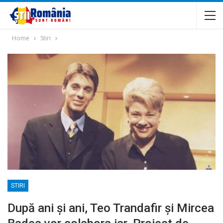
Home
Stiri
STIRI
După ani și ani, Teo Trandafir și Mircea