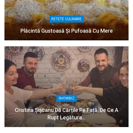
RETETE CULINARE
Plăcintă Gustoasă Și Pufoasă Cu Mere
SHOWBIZ
Cristina Șișcanu Dă Cărțile Pe Față. De Ce A
Rupt Legătura…