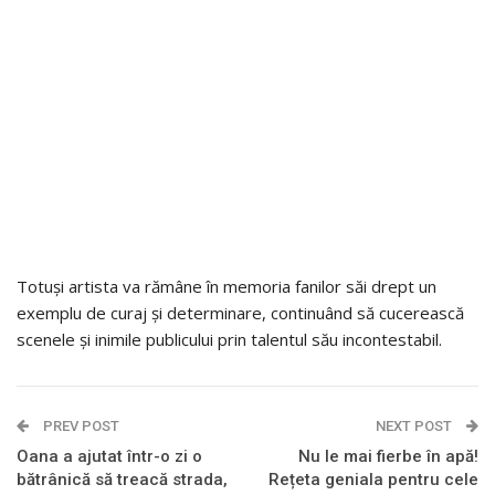
Totuși artista va rămâne în memoria fanilor săi drept un
exemplu de curaj și determinare, continuând să cucerească
scenele și inimile publicului prin talentul său incontestabil.
PREV POST
NEXT POST
Oana a ajutat într-o zi o
Nu le mai fierbe în apă!
bătrânică să treacă strada,
Rețeta geniala pentru cele