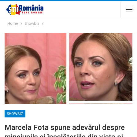
Home
Showbiz
SHOWBIZ
Marcela Fota spune adevărul despre
minciunile și înșelătoriile din viața ei