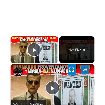
×
Now Playing
PLAY
×
VIDEO
The Shadow Boss: Bernardo Provenzano's 43-Year Mafia Rule Unveiled!
PLAY
Watch on