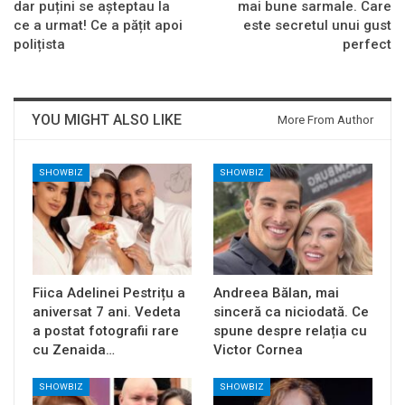
dar puțini se așteptau la
mai bune sarmale. Care
ce a urmat! Ce a pățit apoi
este secretul unui gust
polițista
perfect
YOU MIGHT ALSO LIKE
More From Author
SHOWBIZ
SHOWBIZ
Fiica Adelinei Pestrițu a
Andreea Bălan, mai
aniversat 7 ani. Vedeta
sinceră ca niciodată. Ce
a postat fotografii rare
spune despre relația cu
cu Zenaida…
Victor Cornea
SHOWBIZ
SHOWBIZ