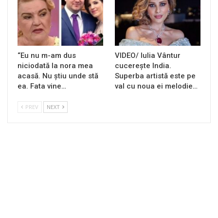
“Eu nu m-am dus
VIDEO/ Iulia Vântur
niciodată la nora mea
cucerește India.
acasă. Nu știu unde stă
Superba artistă este pe
ea. Fata vine…
val cu noua ei melodie…
PREV
NEXT