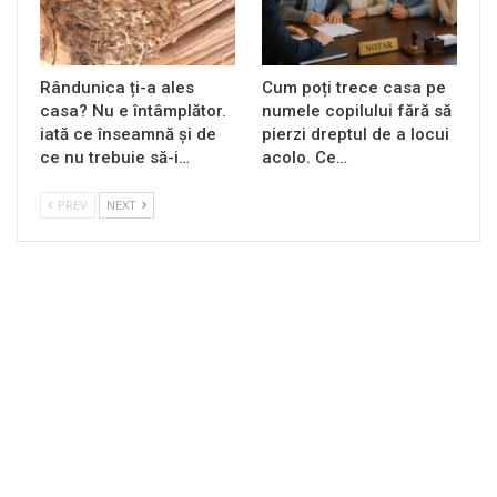
Rândunica ți-a ales
Cum poți trece casa pe
casa? Nu e întâmplător.
numele copilului fără să
iată ce înseamnă și de
pierzi dreptul de a locui
ce nu trebuie să-i…
acolo. Ce…
PREV
NEXT