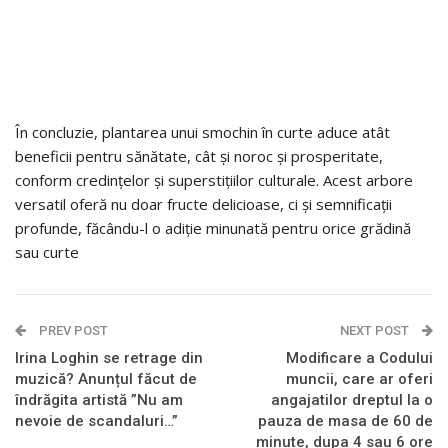
În concluzie, plantarea unui smochin în curte aduce atât
beneficii pentru sănătate, cât și noroc și prosperitate,
conform credințelor și superstițiilor culturale. Acest arbore
versatil oferă nu doar fructe delicioase, ci și semnificații
profunde, făcându-l o adiție minunată pentru orice grădină
sau curte
PREV POST
NEXT POST
Irina Loghin se retrage din
Modificare a Codului
muzică? Anunțul făcut de
muncii, care ar oferi
îndrăgita artistă ”Nu am
angajatilor dreptul la o
nevoie de scandaluri…”
pauza de masa de 60 de
minute, dupa 4 sau 6 ore