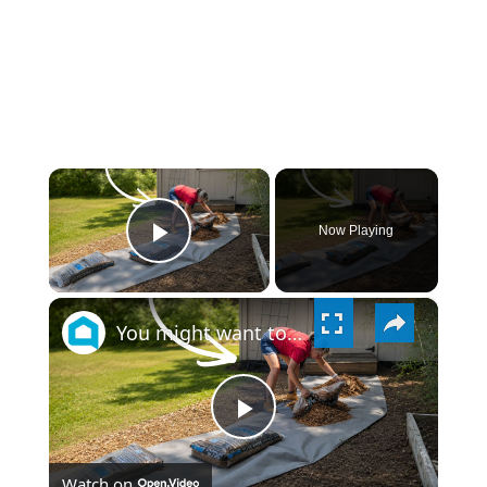
×
Now Playing
PLAY
×
VIDEO
You might want to rethink your backyard space when you see this!
PLAY
Watch on